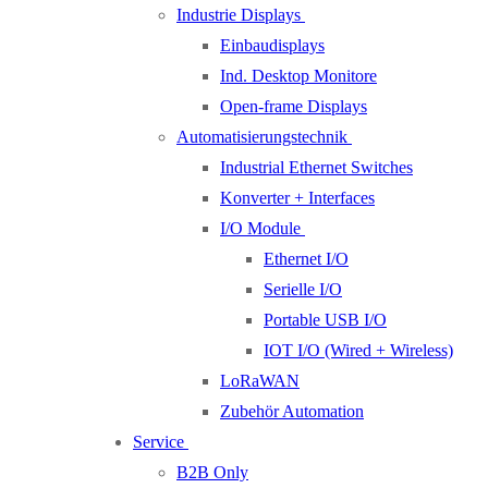
Industrie Displays
Einbaudisplays
Ind. Desktop Monitore
Open-frame Displays
Automatisierungstechnik
Industrial Ethernet Switches
Konverter + Interfaces
I/O Module
Ethernet I/O
Serielle I/O
Portable USB I/O
IOT I/O (Wired + Wireless)
LoRaWAN
Zubehör Automation
Service
B2B Only