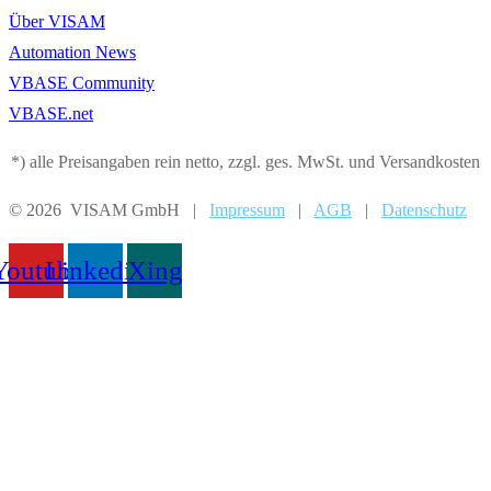
Über VISAM
Automation News
VBASE Community
VBASE.net
*) alle Preisangaben rein netto, zzgl. ges. MwSt. und Versandkosten
© 2026 VISAM GmbH |
Impressum
|
AGB
|
Datenschutz
Youtube
Linkedin
Xing