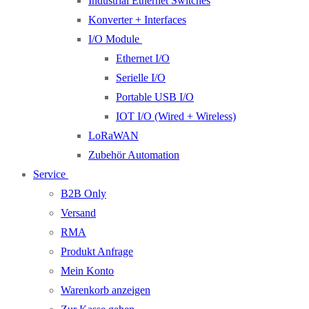
Industrial Ethernet Switches
Konverter + Interfaces
I/O Module
Ethernet I/O
Serielle I/O
Portable USB I/O
IOT I/O (Wired + Wireless)
LoRaWAN
Zubehör Automation
Service
B2B Only
Versand
RMA
Produkt Anfrage
Mein Konto
Warenkorb anzeigen