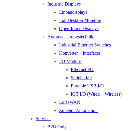
Industrie Displays
Einbaudisplays
Ind. Desktop Monitore
Open-frame Displays
Automatisierungstechnik
Industrial Ethernet Switches
Konverter + Interfaces
I/O Module
Ethernet I/O
Serielle I/O
Portable USB I/O
IOT I/O (Wired + Wireless)
LoRaWAN
Zubehör Automation
Service
B2B Only