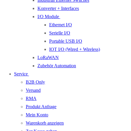
Industrial Ethernet Switches
Konverter + Interfaces
I/O Module
Ethernet I/O
Serielle I/O
Portable USB I/O
IOT I/O (Wired + Wireless)
LoRaWAN
Zubehör Automation
Service
B2B Only
Versand
RMA
Produkt Anfrage
Mein Konto
Warenkorb anzeigen