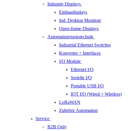
Industrie Displays
Einbaudisplays
Ind. Desktop Monitore
Open-frame Displays
Automatisierungstechnik
Industrial Ethernet Switches
Konverter + Interfaces
I/O Module
Ethernet I/O
Serielle I/O
Portable USB I/O
IOT I/O (Wired + Wireless)
LoRaWAN
Zubehör Automation
Service
B2B Only