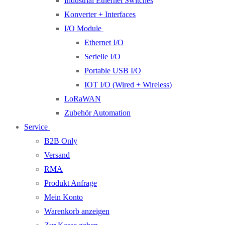
Industrial Ethernet Switches
Konverter + Interfaces
I/O Module
Ethernet I/O
Serielle I/O
Portable USB I/O
IOT I/O (Wired + Wireless)
LoRaWAN
Zubehör Automation
Service
B2B Only
Versand
RMA
Produkt Anfrage
Mein Konto
Warenkorb anzeigen