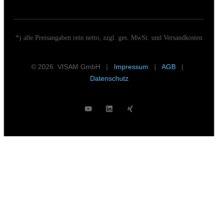
*) alle Preisangaben rein netto, zzgl. ges. MwSt. und Versandkosten
© 2026 VISAM GmbH |
Impressum
|
AGB
|
Datenschutz