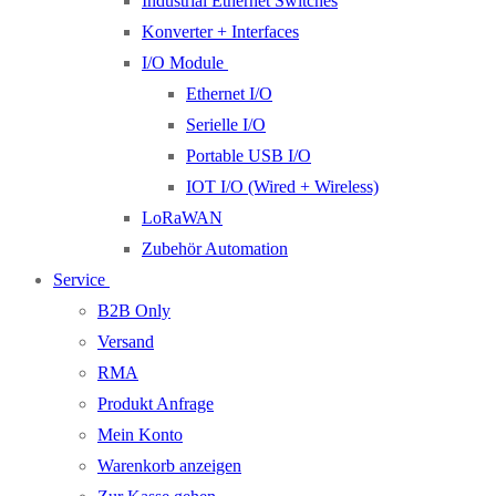
Industrial Ethernet Switches
Konverter + Interfaces
I/O Module
Ethernet I/O
Serielle I/O
Portable USB I/O
IOT I/O (Wired + Wireless)
LoRaWAN
Zubehör Automation
Service
B2B Only
Versand
RMA
Produkt Anfrage
Mein Konto
Warenkorb anzeigen