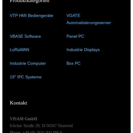
Produktkategorien
VTP HMI Bediengeräte
(11)
VGATE
Automatisierungsserver
(4)
VBASE Software
(10)
Panel PC
(11)
LoRaWAN
(15)
Industrie Displays
(57)
Industrie Computer
(34)
Box PC
(6)
19" IPC Systeme
(6)
Kontakt
VISAM GmbH
Irlicher Straße 20, D-56567 Neuwied
Phone: +49 (0) 2631 941288-0