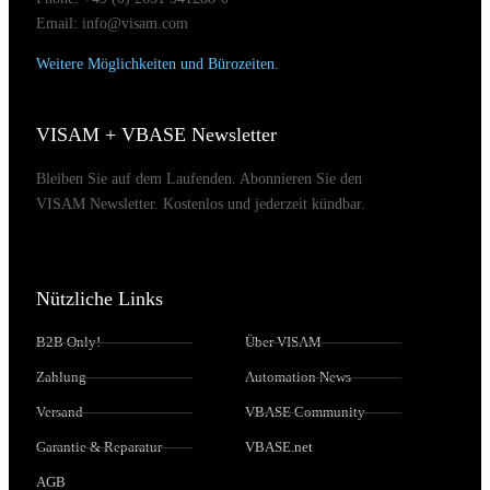
Email: info@visam.com
Weitere Möglichkeiten und Bürozeiten.
VISAM + VBASE Newsletter
Bleiben Sie auf dem Laufenden. Abonnieren Sie den
VISAM Newsletter. Kostenlos und jederzeit kündbar.
Nützliche Links
B2B Only!
Über VISAM
Zahlung
Automation News
Versand
VBASE Community
Garantie & Reparatur
VBASE.net
AGB