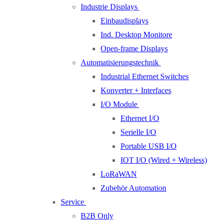
Industrie Displays
Einbaudisplays
Ind. Desktop Monitore
Open-frame Displays
Automatisierungstechnik
Industrial Ethernet Switches
Konverter + Interfaces
I/O Module
Ethernet I/O
Serielle I/O
Portable USB I/O
IOT I/O (Wired + Wireless)
LoRaWAN
Zubehör Automation
Service
B2B Only