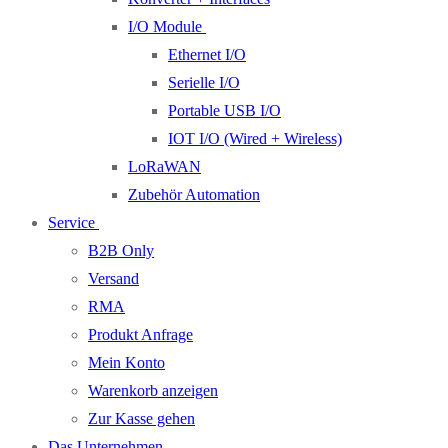
I/O Module
Ethernet I/O
Serielle I/O
Portable USB I/O
IOT I/O (Wired + Wireless)
LoRaWAN
Zubehör Automation
Service
B2B Only
Versand
RMA
Produkt Anfrage
Mein Konto
Warenkorb anzeigen
Zur Kasse gehen
Das Unternehmen