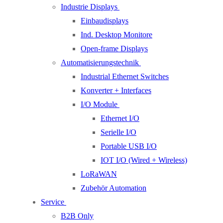
Industrie Displays
Einbaudisplays
Ind. Desktop Monitore
Open-frame Displays
Automatisierungstechnik
Industrial Ethernet Switches
Konverter + Interfaces
I/O Module
Ethernet I/O
Serielle I/O
Portable USB I/O
IOT I/O (Wired + Wireless)
LoRaWAN
Zubehör Automation
Service
B2B Only