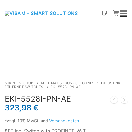
Skip
to
content
START
SHOP
AUTOMATISIERUNGSTECHNIK
INDUSTRIAL
ETHERNET SWITCHES
EKI-5528I-PN-AE
EKI-5528I-PN-AE
323,98
€
*zzgl. 19% MwSt. und
Versandkosten
8FE Ind. Switch with PROFINET, W/T.