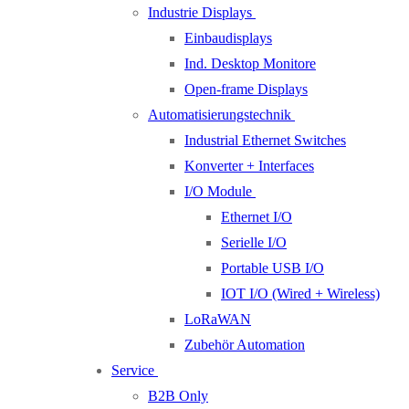
Industrie Displays
Einbaudisplays
Ind. Desktop Monitore
Open-frame Displays
Automatisierungstechnik
Industrial Ethernet Switches
Konverter + Interfaces
I/O Module
Ethernet I/O
Serielle I/O
Portable USB I/O
IOT I/O (Wired + Wireless)
LoRaWAN
Zubehör Automation
Service
B2B Only