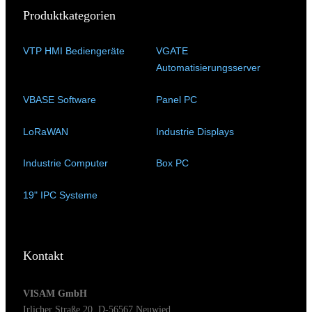
Produktkategorien
VTP HMI Bediengeräte
(11)
VGATE
Automatisierungsserver
(4)
VBASE Software
(10)
Panel PC
(11)
LoRaWAN
(15)
Industrie Displays
(57)
Industrie Computer
(34)
Box PC
(6)
19" IPC Systeme
(6)
Kontakt
VISAM GmbH
Irlicher Straße 20, D-56567 Neuwied