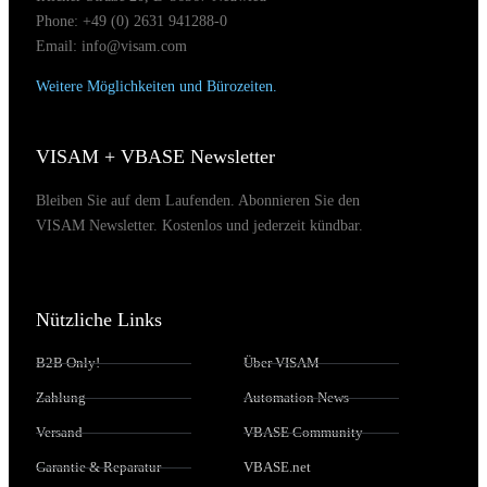
Phone: +49 (0) 2631 941288-0
Email: info@visam.com
Weitere Möglichkeiten und Bürozeiten.
VISAM + VBASE Newsletter
Bleiben Sie auf dem Laufenden. Abonnieren Sie den
VISAM Newsletter. Kostenlos und jederzeit kündbar.
Nützliche Links
B2B Only!
Über VISAM
Zahlung
Automation News
Versand
VBASE Community
Garantie & Reparatur
VBASE.net