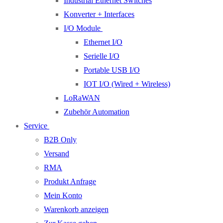
Industrial Ethernet Switches
Konverter + Interfaces
I/O Module
Ethernet I/O
Serielle I/O
Portable USB I/O
IOT I/O (Wired + Wireless)
LoRaWAN
Zubehör Automation
Service
B2B Only
Versand
RMA
Produkt Anfrage
Mein Konto
Warenkorb anzeigen