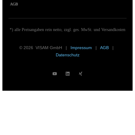
AGB
*) alle Preisangaben rein netto, zzgl. ges. MwSt. und Versandkosten
© 2026 VISAM GmbH |
Impressum
|
AGB
|
Datenschutz