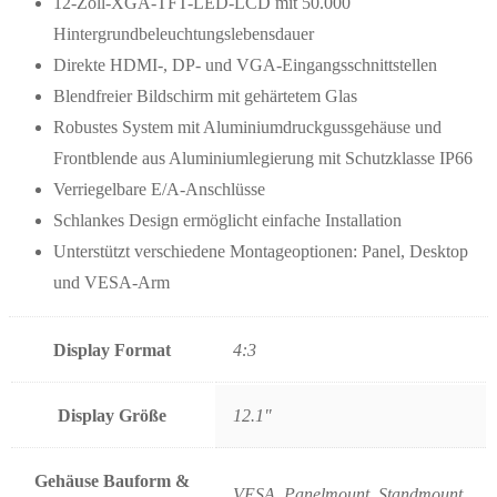
12-Zoll-XGA-TFT-LED-LCD mit 50.000
Hintergrundbeleuchtungslebensdauer
Direkte HDMI-, DP- und VGA-Eingangsschnittstellen
Blendfreier Bildschirm mit gehärtetem Glas
Robustes System mit Aluminiumdruckgussgehäuse und
Frontblende aus Aluminiumlegierung mit Schutzklasse IP66
Verriegelbare E/A-Anschlüsse
Schlankes Design ermöglicht einfache Installation
Unterstützt verschiedene Montageoptionen: Panel, Desktop
und VESA-Arm
Display Format
4:3
Display Größe
12.1"
Gehäuse Bauform &
VESA, Panelmount, Standmount