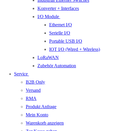
Industrial Ethernet Switches
Konverter + Interfaces
I/O Module
Ethernet I/O
Serielle I/O
Portable USB I/O
IOT I/O (Wired + Wireless)
LoRaWAN
Zubehör Automation
Service
B2B Only
Versand
RMA
Produkt Anfrage
Mein Konto
Warenkorb anzeigen