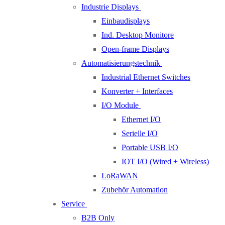
Industrie Displays
Einbaudisplays
Ind. Desktop Monitore
Open-frame Displays
Automatisierungstechnik
Industrial Ethernet Switches
Konverter + Interfaces
I/O Module
Ethernet I/O
Serielle I/O
Portable USB I/O
IOT I/O (Wired + Wireless)
LoRaWAN
Zubehör Automation
Service
B2B Only