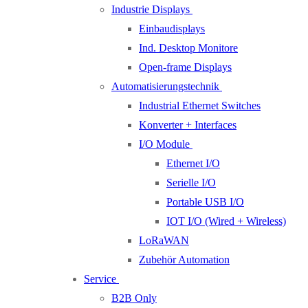
Industrie Displays
Einbaudisplays
Ind. Desktop Monitore
Open-frame Displays
Automatisierungstechnik
Industrial Ethernet Switches
Konverter + Interfaces
I/O Module
Ethernet I/O
Serielle I/O
Portable USB I/O
IOT I/O (Wired + Wireless)
LoRaWAN
Zubehör Automation
Service
B2B Only