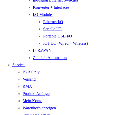
Industrial Ethernet Switches
Konverter + Interfaces
I/O Module
Ethernet I/O
Serielle I/O
Portable USB I/O
IOT I/O (Wired + Wireless)
LoRaWAN
Zubehör Automation
Service
B2B Only
Versand
RMA
Produkt Anfrage
Mein Konto
Warenkorb anzeigen