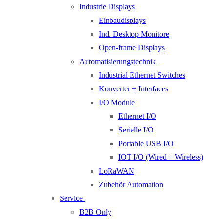
Industrie Displays
Einbaudisplays
Ind. Desktop Monitore
Open-frame Displays
Automatisierungstechnik
Industrial Ethernet Switches
Konverter + Interfaces
I/O Module
Ethernet I/O
Serielle I/O
Portable USB I/O
IOT I/O (Wired + Wireless)
LoRaWAN
Zubehör Automation
Service
B2B Only