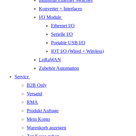
Industrial Ethernet Switches
Konverter + Interfaces
I/O Module
Ethernet I/O
Serielle I/O
Portable USB I/O
IOT I/O (Wired + Wireless)
LoRaWAN
Zubehör Automation
Service
B2B Only
Versand
RMA
Produkt Anfrage
Mein Konto
Warenkorb anzeigen