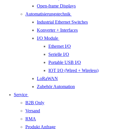
Open-frame Displays
Automatisierungstechnik
Industrial Ethernet Switches
Konverter + Interfaces
I/O Module
Ethernet I/O
Serielle I/O
Portable USB I/O
IOT I/O (Wired + Wireless)
LoRaWAN
Zubehör Automation
Service
B2B Only
Versand
RMA
Produkt Anfrage