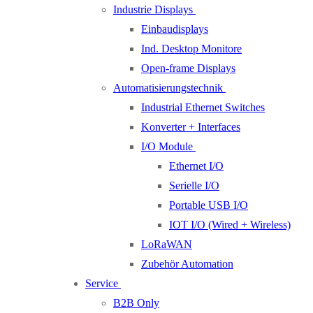
Industrie Displays
Einbaudisplays
Ind. Desktop Monitore
Open-frame Displays
Automatisierungstechnik
Industrial Ethernet Switches
Konverter + Interfaces
I/O Module
Ethernet I/O
Serielle I/O
Portable USB I/O
IOT I/O (Wired + Wireless)
LoRaWAN
Zubehör Automation
Service
B2B Only