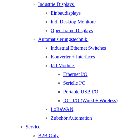
Industrie Displays
Einbaudisplays
Ind. Desktop Monitore
Open-frame Displays
Automatisierungstechnik
Industrial Ethernet Switches
Konverter + Interfaces
I/O Module
Ethernet I/O
Serielle I/O
Portable USB I/O
IOT I/O (Wired + Wireless)
LoRaWAN
Zubehör Automation
Service
B2B Only