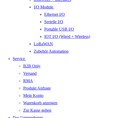
I/O Module
Ethernet I/O
Serielle I/O
Portable USB I/O
IOT I/O (Wired + Wireless)
LoRaWAN
Zubehör Automation
Service
B2B Only
Versand
RMA
Produkt Anfrage
Mein Konto
Warenkorb anzeigen
Zur Kasse gehen
Das Unternehmen