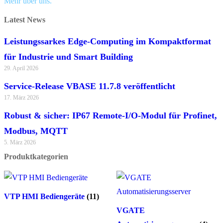
Mehr über uns.
Latest News
Leistungssarkes Edge-Computing im Kompaktformat
für Industrie und Smart Building
29. April 2026
Service-Release VBASE 11.7.8 veröffentlicht
17. März 2026
Robust & sicher: IP67 Remote-I/O-Modul für Profinet,
Modbus, MQTT
5. März 2026
Produktkategorien
VTP HMI Bediengeräte
(11)
VGATE