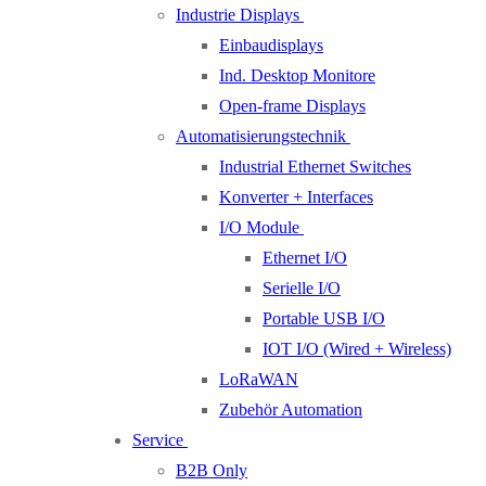
Industrie Displays
Einbaudisplays
Ind. Desktop Monitore
Open-frame Displays
Automatisierungstechnik
Industrial Ethernet Switches
Konverter + Interfaces
I/O Module
Ethernet I/O
Serielle I/O
Portable USB I/O
IOT I/O (Wired + Wireless)
LoRaWAN
Zubehör Automation
Service
B2B Only