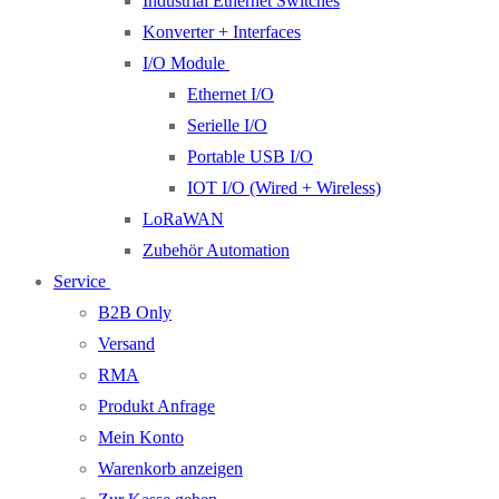
Industrial Ethernet Switches
Konverter + Interfaces
I/O Module
Ethernet I/O
Serielle I/O
Portable USB I/O
IOT I/O (Wired + Wireless)
LoRaWAN
Zubehör Automation
Service
B2B Only
Versand
RMA
Produkt Anfrage
Mein Konto
Warenkorb anzeigen