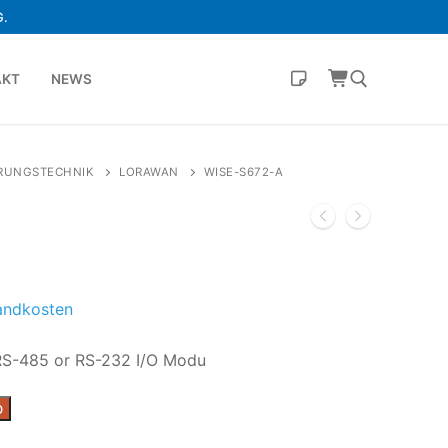
.
AKT
NEWS
RUNGSTECHNIK
LORAWAN
WISE-S672-A
andkosten
S-485 or RS-232 I/O Modu
b