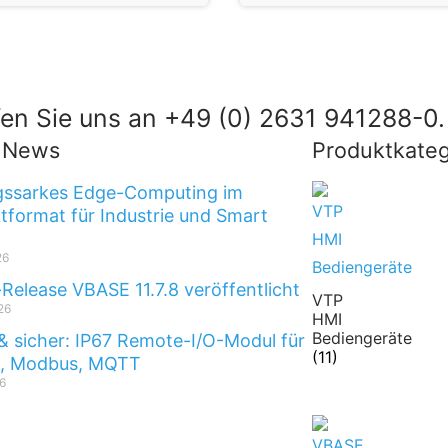
en Sie uns an +49 (0) 2631 941288-0.
t News
Produktkateg
gssarkes Edge-Computing im
format für Industrie und Smart
26
-Release VBASE 11.7.8 veröffentlicht
VTP
26
HMI
Bediengeräte
& sicher: IP67 Remote-I/O-Modul für
(11)
t, Modbus, MQTT
6