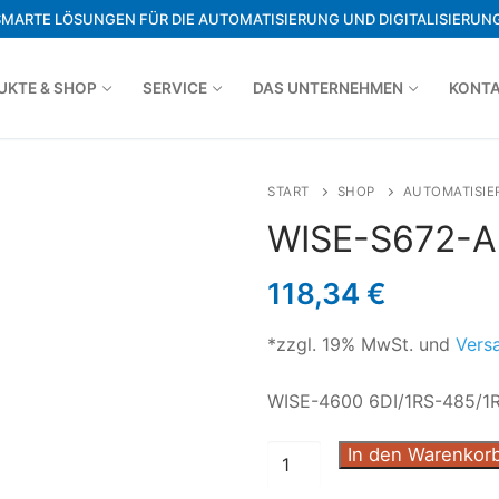
SMARTE LÖSUNGEN FÜR DIE AUTOMATISIERUNG UND DIGITALISIERUNG
UKTE & SHOP
SERVICE
DAS UNTERNEHMEN
KONT
START
SHOP
AUTOMATISIE
WISE-S672-A
118,34
€
*zzgl. 19% MwSt. und
Vers
WISE-4600 6DI/1RS-485/1R
In den Warenkor