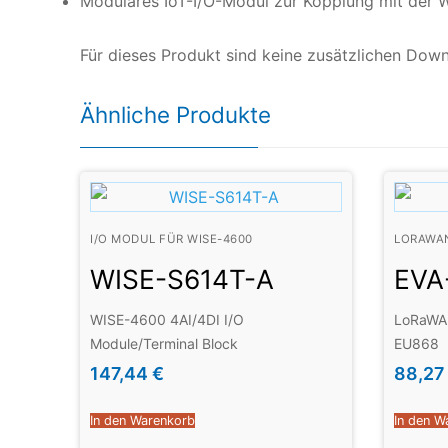
Modulares IoT-I/O-Modul zur Kopplung mit der 
Für dieses Produkt sind keine zusätzlichen Dow
Ähnliche Produkte
I/O MODUL FÜR WISE-4600
LORAWA
WISE-S614T-A
EVA
WISE-4600 4AI/4DI I/O
LoRaWAN
Module/Terminal Block
EU868
147,44
€
88,27
In den Warenkorb
In den W