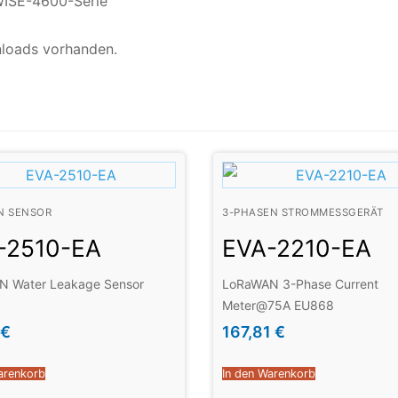
WISE-4600-Serie
nloads vorhanden.
N SENSOR
3-PHASEN STROMMESSGERÄT
-2510-EA
EVA-2210-EA
 Water Leakage Sensor
LoRaWAN 3-Phase Current
Meter@75A EU868
€
167,81
€
arenkorb
In den Warenkorb