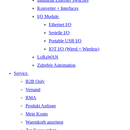
Industrial Ethernet Switches
Konverter + Interfaces
I/O Module
Ethernet I/O
Serielle I/O
Portable USB I/O
IOT I/O (Wired + Wireless)
LoRaWAN
Zubehör Automation
Service
B2B Only
Versand
RMA
Produkt Anfrage
Mein Konto
Warenkorb anzeigen