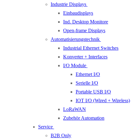
Industrie Displays
Einbaudisplays
Ind. Desktop Monitore
Open-frame Displays
Automatisierungstechnik
Industrial Ethernet Switches
Konverter + Interfaces
I/O Module
Ethernet I/O
Serielle I/O
Portable USB I/O
IOT I/O (Wired + Wireless)
LoRaWAN
Zubehör Automation
Service
B2B Only