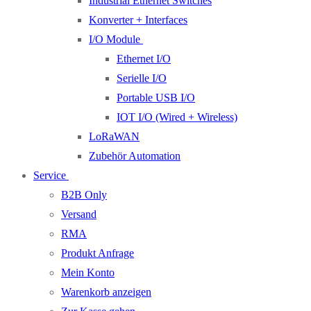
Industrial Ethernet Switches
Konverter + Interfaces
I/O Module
Ethernet I/O
Serielle I/O
Portable USB I/O
IOT I/O (Wired + Wireless)
LoRaWAN
Zubehör Automation
Service
B2B Only
Versand
RMA
Produkt Anfrage
Mein Konto
Warenkorb anzeigen