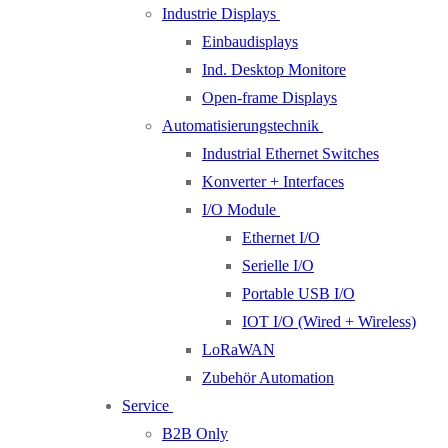
Industrie Displays
Einbaudisplays
Ind. Desktop Monitore
Open-frame Displays
Automatisierungstechnik
Industrial Ethernet Switches
Konverter + Interfaces
I/O Module
Ethernet I/O
Serielle I/O
Portable USB I/O
IOT I/O (Wired + Wireless)
LoRaWAN
Zubehör Automation
Service
B2B Only