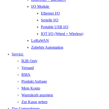
I/O Module
Ethernet I/O
Serielle I/O
Portable USB I/O
IOT I/O (Wired + Wireless)
LoRaWAN
Zubehör Automation
Service
B2B Only
Versand
RMA
Produkt Anfrage
Mein Konto
Warenkorb anzeigen
Zur Kasse gehen
Das Unternehmen