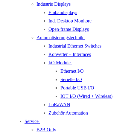
Industrie Displays
Einbaudisplays
Ind. Desktop Monitore
Open-frame Displays
Automatisierungstechnik
Industrial Ethernet Switches
Konverter + Interfaces
I/O Module
Ethernet I/O
Serielle I/O
Portable USB I/O
IOT I/O (Wired + Wireless)
LoRaWAN
Zubehör Automation
Service
B2B Only