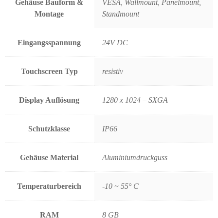
Gehäuse Bauform &
VESA, Wallmount, Panelmount,
Montage
Standmount
Eingangsspannung
24V DC
Touchscreen Typ
resistiv
Display Auflösung
1280 x 1024 – SXGA
Schutzklasse
IP66
Gehäuse Material
Aluminiumdruckguss
Temperaturbereich
-10 ~ 55° C
RAM
8 GB