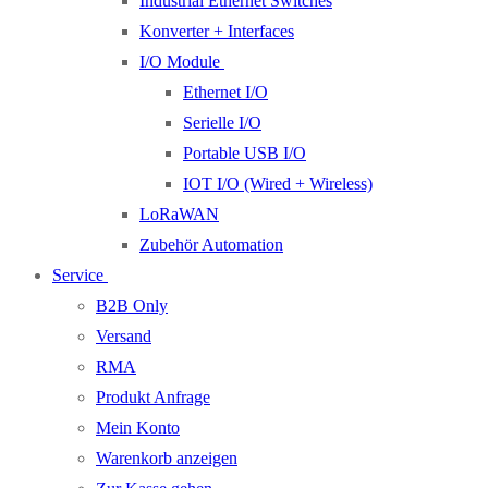
Industrial Ethernet Switches
Konverter + Interfaces
I/O Module
Ethernet I/O
Serielle I/O
Portable USB I/O
IOT I/O (Wired + Wireless)
LoRaWAN
Zubehör Automation
Service
B2B Only
Versand
RMA
Produkt Anfrage
Mein Konto
Warenkorb anzeigen