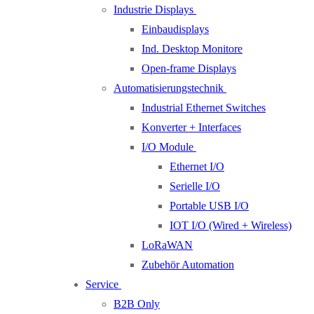
Industrie Displays
Einbaudisplays
Ind. Desktop Monitore
Open-frame Displays
Automatisierungstechnik
Industrial Ethernet Switches
Konverter + Interfaces
I/O Module
Ethernet I/O
Serielle I/O
Portable USB I/O
IOT I/O (Wired + Wireless)
LoRaWAN
Zubehör Automation
Service
B2B Only