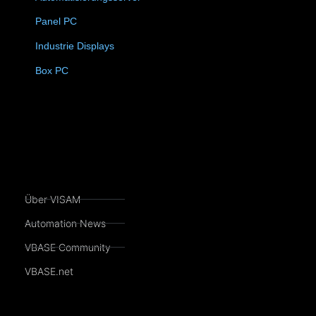
Panel PC
(11)
Industrie Displays
(57)
4)
Box PC
(6)
Über VISAM
Automation News
VBASE Community
VBASE.net