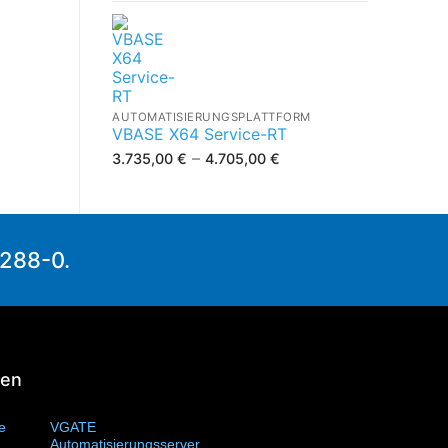
AUTOMATISIERUNGSPLATTFORM
VBASE X64 Service-RT
–
3.735,00
€
4.705,00
€
1288-0.
ien
te
(11)
VGATE
Automatisierungsserver
(4)