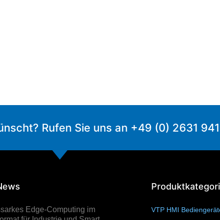
ünscht? Rufen Sie uns an +49 (0) 2631 94
 News
Produktkategor
ssarkes Edge-Computing im
VTP HMI Bediengerä
rmat für Industrie und Smart