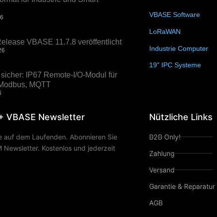
VBASE Software
(10)
26
LoRaWAN
(15)
elease VBASE 11.7.8 veröffentlicht
Industrie Computer
(3
26
19" IPC Systeme
(6)
sicher: IP67 Remote-I/O-Modul für
, Modbus, MQTT
6
+ VBASE Newsletter
Nützliche Links
ie auf dem Laufenden. Abonnieren Sie
B2B Only!
Newsletter. Kostenlos und jederzeit
Zahlung
Versand
Garantie & Reparatur
AGB