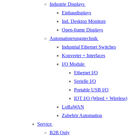
Industrie Displays
Einbaudisplays
Ind. Desktop Monitore
Open-frame Displays
Automatisierungstechnik
Industrial Ethernet Switches
Konverter + Interfaces
I/O Module
Ethernet I/O
Serielle I/O
Portable USB I/O
IOT I/O (Wired + Wireless)
LoRaWAN
Zubehör Automation
Service
B2B Only