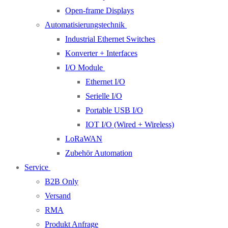
Open-frame Displays
Automatisierungstechnik
Industrial Ethernet Switches
Konverter + Interfaces
I/O Module
Ethernet I/O
Serielle I/O
Portable USB I/O
IOT I/O (Wired + Wireless)
LoRaWAN
Zubehör Automation
Service
B2B Only
Versand
RMA
Produkt Anfrage