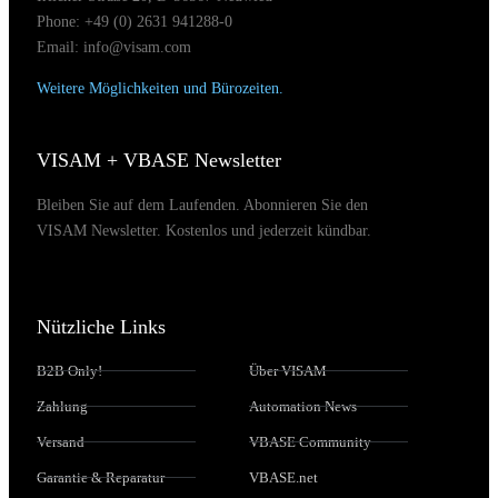
Phone: +49 (0) 2631 941288-0
Email: info@visam.com
Weitere Möglichkeiten und Bürozeiten.
VISAM + VBASE Newsletter
Bleiben Sie auf dem Laufenden. Abonnieren Sie den
VISAM Newsletter. Kostenlos und jederzeit kündbar.
Nützliche Links
B2B Only!
Über VISAM
Zahlung
Automation News
Versand
VBASE Community
Garantie & Reparatur
VBASE.net