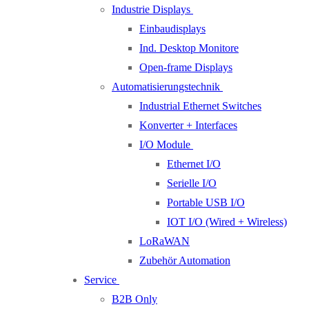
Industrie Displays
Einbaudisplays
Ind. Desktop Monitore
Open-frame Displays
Automatisierungstechnik
Industrial Ethernet Switches
Konverter + Interfaces
I/O Module
Ethernet I/O
Serielle I/O
Portable USB I/O
IOT I/O (Wired + Wireless)
LoRaWAN
Zubehör Automation
Service
B2B Only