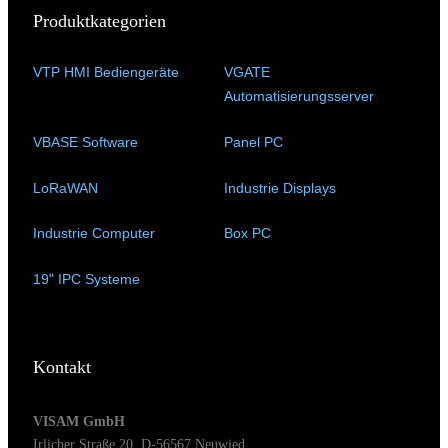
Produktkategorien
VTP HMI Bediengeräte
(11)
VGATE
Automatisierungsserver
(4)
VBASE Software
(10)
Panel PC
(11)
LoRaWAN
(15)
Industrie Displays
(57)
Industrie Computer
(34)
Box PC
(6)
19" IPC Systeme
(6)
Kontakt
VISAM GmbH
Irlicher Straße 20, D-56567 Neuwied