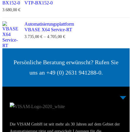
VTP-BX152-0
3.680,00
€
Automatisierungsplattform
VBASE X64 Service-RT
–
3.735,00
€
4.705,00
€
Persönliche Beratung erwünscht? Rufen Sie
uns an +49 (0) 2631 941288-0.
Die VISAM GmbH ist seit mehr als 30 Jahren auf dem Gebiet der
Automatisierung tätig und entwickelt Lösungen für die