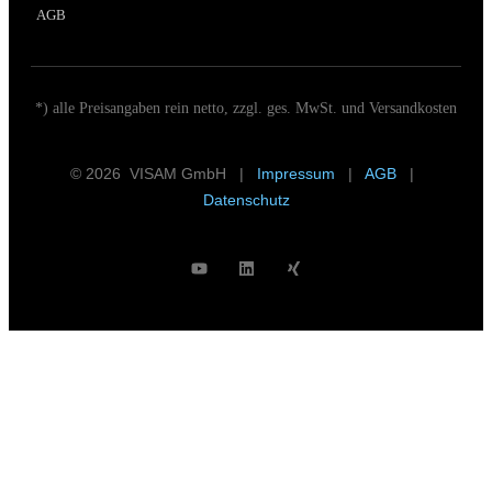
AGB
*) alle Preisangaben rein netto, zzgl. ges. MwSt. und Versandkosten
© 2026 VISAM GmbH |
Impressum
|
AGB
|
Datenschutz