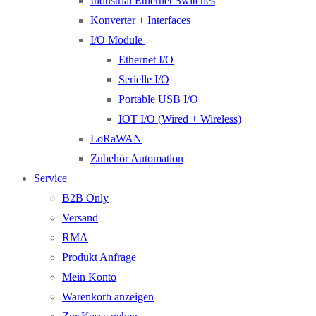
Industrial Ethernet Switches
Konverter + Interfaces
I/O Module
Ethernet I/O
Serielle I/O
Portable USB I/O
IOT I/O (Wired + Wireless)
LoRaWAN
Zubehör Automation
Service
B2B Only
Versand
RMA
Produkt Anfrage
Mein Konto
Warenkorb anzeigen