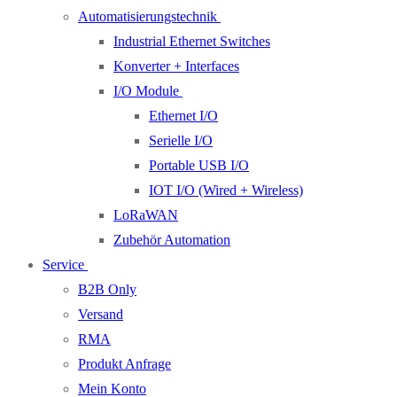
Automatisierungstechnik
Industrial Ethernet Switches
Konverter + Interfaces
I/O Module
Ethernet I/O
Serielle I/O
Portable USB I/O
IOT I/O (Wired + Wireless)
LoRaWAN
Zubehör Automation
Service
B2B Only
Versand
RMA
Produkt Anfrage
Mein Konto