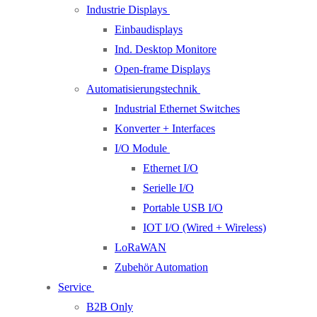
Industrie Displays
Einbaudisplays
Ind. Desktop Monitore
Open-frame Displays
Automatisierungstechnik
Industrial Ethernet Switches
Konverter + Interfaces
I/O Module
Ethernet I/O
Serielle I/O
Portable USB I/O
IOT I/O (Wired + Wireless)
LoRaWAN
Zubehör Automation
Service
B2B Only