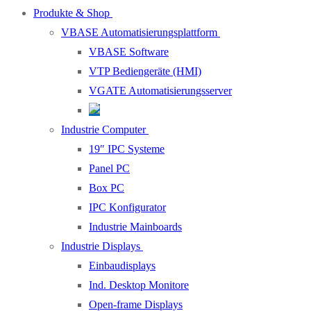
Produkte & Shop
VBASE Automatisierungsplattform
VBASE Software
VTP Bediengeräte (HMI)
VGATE Automatisierungsserver
Industrie Computer
19″ IPC Systeme
Panel PC
Box PC
IPC Konfigurator
Industrie Mainboards
Industrie Displays
Einbaudisplays
Ind. Desktop Monitore
Open-frame Displays