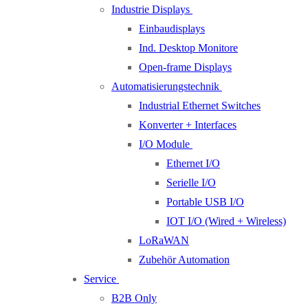
Industrie Displays
Einbaudisplays
Ind. Desktop Monitore
Open-frame Displays
Automatisierungstechnik
Industrial Ethernet Switches
Konverter + Interfaces
I/O Module
Ethernet I/O
Serielle I/O
Portable USB I/O
IOT I/O (Wired + Wireless)
LoRaWAN
Zubehör Automation
Service
B2B Only