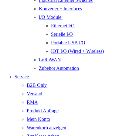
Industrial Ethernet Switches
Konverter + Interfaces
I/O Module
Ethernet I/O
Serielle I/O
Portable USB I/O
IOT I/O (Wired + Wireless)
LoRaWAN
Zubehör Automation
Service
B2B Only
Versand
RMA
Produkt Anfrage
Mein Konto
Warenkorb anzeigen