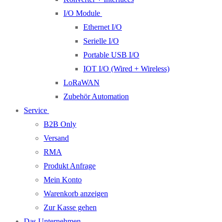
I/O Module
Ethernet I/O
Serielle I/O
Portable USB I/O
IOT I/O (Wired + Wireless)
LoRaWAN
Zubehör Automation
Service
B2B Only
Versand
RMA
Produkt Anfrage
Mein Konto
Warenkorb anzeigen
Zur Kasse gehen
Das Unternehmen