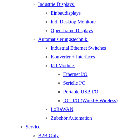
Industrie Displays
Einbaudisplays
Ind. Desktop Monitore
Open-frame Displays
Automatisierungstechnik
Industrial Ethernet Switches
Konverter + Interfaces
I/O Module
Ethernet I/O
Serielle I/O
Portable USB I/O
IOT I/O (Wired + Wireless)
LoRaWAN
Zubehör Automation
Service
B2B Only