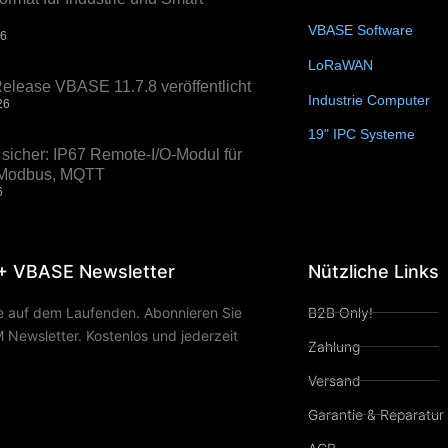
VBASE Software
(10)
26
LoRaWAN
(15)
elease VBASE 11.7.8 veröffentlicht
Industrie Computer
(3
26
19" IPC Systeme
(6)
sicher: IP67 Remote-I/O-Modul für
, Modbus, MQTT
6
+ VBASE Newsletter
Nützliche Links
ie auf dem Laufenden. Abonnieren Sie
B2B Only!
Newsletter. Kostenlos und jederzeit
Zahlung
Versand
Garantie & Reparatur