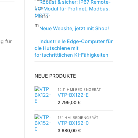
Robust & sicher: IP67 Remote-
I/O-Modul für Profinet, Modbus,
MQTT
Neue Website, jetzt mit Shop!
g für
Industrielle Edge-Computer für
die Hutschiene mit
fortschrittlichen KI-Fähigkeiten
NEUE PRODUKTE
12.1" HMI BEDIENGERÄT
VTP-BX122-E
2.799,00
€
15" HMI BEDIENGERÄT
VTP-BX152-0
3.680,00
€