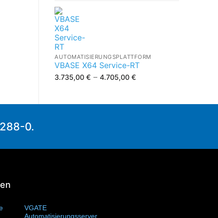
AUTOMATISIERUNGSPLATTFORM
VBASE X64 Service-RT
–
3.735,00
€
4.705,00
€
1288-0.
ien
te
(11)
VGATE
Automatisierungsserver
(4)