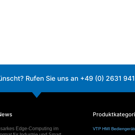
ünscht? Rufen Sie uns an +49 (0) 2631 94
 News
Produktkategor
ssarkes Edge-Computing im
VTP HMI Bediengerä
rmat für Industrie und Smart