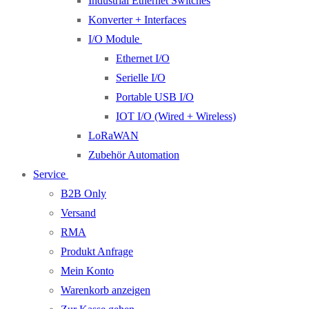
Industrial Ethernet Switches
Konverter + Interfaces
I/O Module
Ethernet I/O
Serielle I/O
Portable USB I/O
IOT I/O (Wired + Wireless)
LoRaWAN
Zubehör Automation
Service
B2B Only
Versand
RMA
Produkt Anfrage
Mein Konto
Warenkorb anzeigen