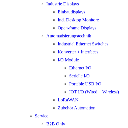
Industrie Displays
Einbaudisplays
Ind. Desktop Monitore
Open-frame Displays
Automatisierungstechnik
Industrial Ethernet Switches
Konverter + Interfaces
I/O Module
Ethernet I/O
Serielle I/O
Portable USB I/O
IOT I/O (Wired + Wireless)
LoRaWAN
Zubehör Automation
Service
B2B Only