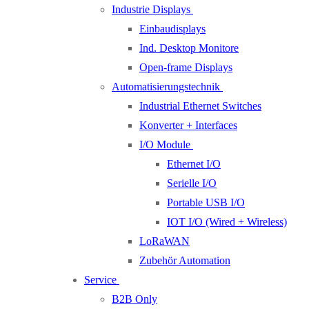
Industrie Displays
Einbaudisplays
Ind. Desktop Monitore
Open-frame Displays
Automatisierungstechnik
Industrial Ethernet Switches
Konverter + Interfaces
I/O Module
Ethernet I/O
Serielle I/O
Portable USB I/O
IOT I/O (Wired + Wireless)
LoRaWAN
Zubehör Automation
Service
B2B Only