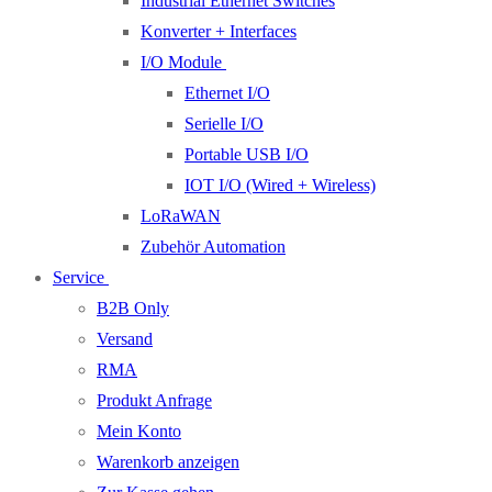
Industrial Ethernet Switches
Konverter + Interfaces
I/O Module
Ethernet I/O
Serielle I/O
Portable USB I/O
IOT I/O (Wired + Wireless)
LoRaWAN
Zubehör Automation
Service
B2B Only
Versand
RMA
Produkt Anfrage
Mein Konto
Warenkorb anzeigen