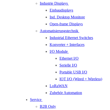
Industrie Displays
Einbaudisplays
Ind. Desktop Monitore
Open-frame Displays
Automatisierungstechnik
Industrial Ethernet Switches
Konverter + Interfaces
I/O Module
Ethernet I/O
Serielle I/O
Portable USB I/O
IOT I/O (Wired + Wireless)
LoRaWAN
Zubehör Automation
Service
B2B Only