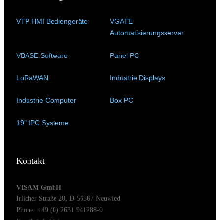
VTP HMI Bediengeräte
(11)
VGATE
Automatisierungsserver
(4)
VBASE Software
(10)
Panel PC
(11)
LoRaWAN
(15)
Industrie Displays
(57)
Industrie Computer
(34)
Box PC
(6)
19" IPC Systeme
(6)
Kontakt
VISAM GmbH
Irlicher Straße 20, D-56567 Neuwied
Phone: +49 (0) 2631 941288-0