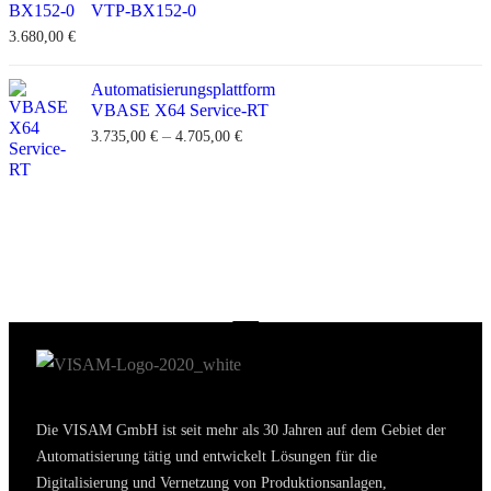
VTP-BX152-0
3.680,00
€
Automatisierungsplattform
VBASE X64 Service-RT
–
3.735,00
€
4.705,00
€
Persönliche Beratung erwünscht? Rufen Sie
uns an +49 (0) 2631 941288-0.
Die VISAM GmbH ist seit mehr als 30 Jahren auf dem Gebiet der
Automatisierung tätig und entwickelt Lösungen für die
Digitalisierung und Vernetzung von Produktionsanlagen,