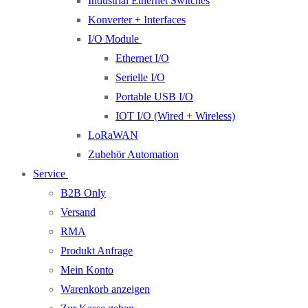
Industrial Ethernet Switches
Konverter + Interfaces
I/O Module
Ethernet I/O
Serielle I/O
Portable USB I/O
IOT I/O (Wired + Wireless)
LoRaWAN
Zubehör Automation
Service
B2B Only
Versand
RMA
Produkt Anfrage
Mein Konto
Warenkorb anzeigen