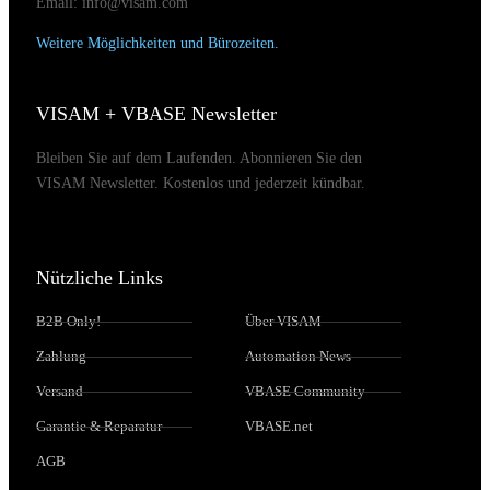
Email: info@visam.com
Weitere Möglichkeiten und Bürozeiten.
VISAM + VBASE Newsletter
Bleiben Sie auf dem Laufenden. Abonnieren Sie den
VISAM Newsletter. Kostenlos und jederzeit kündbar.
Nützliche Links
B2B Only!
Über VISAM
Zahlung
Automation News
Versand
VBASE Community
Garantie & Reparatur
VBASE.net
AGB