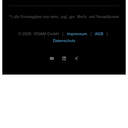
*) alle Preisangaben rein netto, zzgl. ges. MwSt. und Versandkosten
© 2026 VISAM GmbH |
Impressum
|
AGB
|
Datenschutz