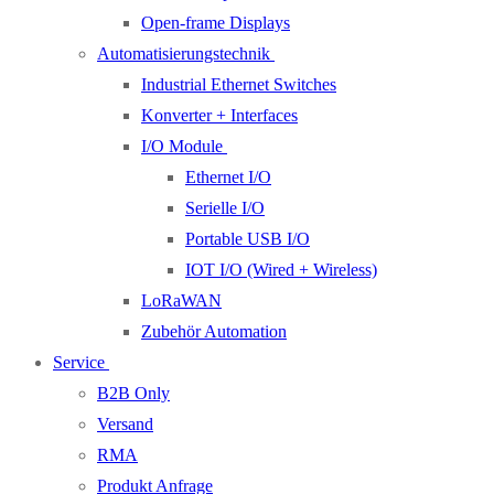
Open-frame Displays
Automatisierungstechnik
Industrial Ethernet Switches
Konverter + Interfaces
I/O Module
Ethernet I/O
Serielle I/O
Portable USB I/O
IOT I/O (Wired + Wireless)
LoRaWAN
Zubehör Automation
Service
B2B Only
Versand
RMA
Produkt Anfrage