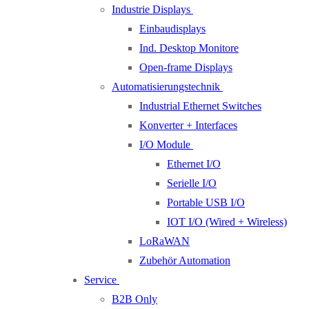
Industrie Displays
Einbaudisplays
Ind. Desktop Monitore
Open-frame Displays
Automatisierungstechnik
Industrial Ethernet Switches
Konverter + Interfaces
I/O Module
Ethernet I/O
Serielle I/O
Portable USB I/O
IOT I/O (Wired + Wireless)
LoRaWAN
Zubehör Automation
Service
B2B Only