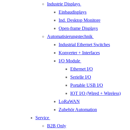
Industrie Displays
Einbaudisplays
Ind. Desktop Monitore
Open-frame Displays
Automatisierungstechnik
Industrial Ethernet Switches
Konverter + Interfaces
I/O Module
Ethernet I/O
Serielle I/O
Portable USB I/O
IOT I/O (Wired + Wireless)
LoRaWAN
Zubehör Automation
Service
B2B Only