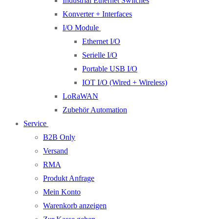
Industrial Ethernet Switches
Konverter + Interfaces
I/O Module
Ethernet I/O
Serielle I/O
Portable USB I/O
IOT I/O (Wired + Wireless)
LoRaWAN
Zubehör Automation
Service
B2B Only
Versand
RMA
Produkt Anfrage
Mein Konto
Warenkorb anzeigen