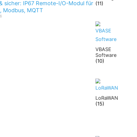
& sicher: IP67 Remote-I/O-Modul für
(11)
t, Modbus, MQTT
6
VBASE
Software
(10)
LoRaWAN
(15)