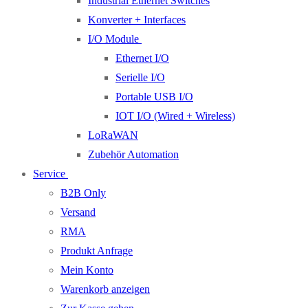
Industrial Ethernet Switches
Konverter + Interfaces
I/O Module
Ethernet I/O
Serielle I/O
Portable USB I/O
IOT I/O (Wired + Wireless)
LoRaWAN
Zubehör Automation
Service
B2B Only
Versand
RMA
Produkt Anfrage
Mein Konto
Warenkorb anzeigen