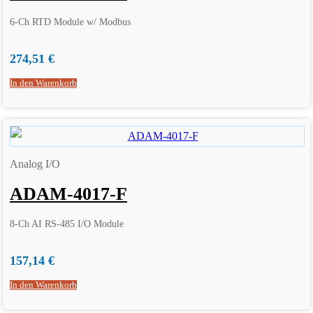
6-Ch RTD Module w/ Modbus
274,51
€
In den Warenkorb
Analog I/O
ADAM-4017-F
8-Ch AI RS-485 I/O Module
157,14
€
In den Warenkorb