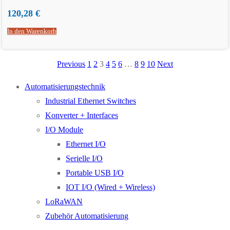
120,28
€
In den Warenkorb
Previous
1
2
3
4
5
6
…
8
9
10
Next
Automatisierungstechnik
Industrial Ethernet Switches
Konverter + Interfaces
I/O Module
Ethernet I/O
Serielle I/O
Portable USB I/O
IOT I/O (Wired + Wireless)
LoRaWAN
Zubehör Automatisierung