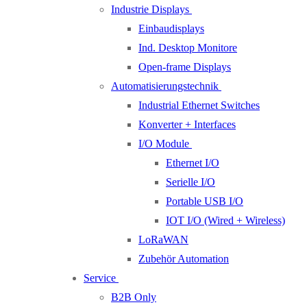
Industrie Displays
Einbaudisplays
Ind. Desktop Monitore
Open-frame Displays
Automatisierungstechnik
Industrial Ethernet Switches
Konverter + Interfaces
I/O Module
Ethernet I/O
Serielle I/O
Portable USB I/O
IOT I/O (Wired + Wireless)
LoRaWAN
Zubehör Automation
Service
B2B Only