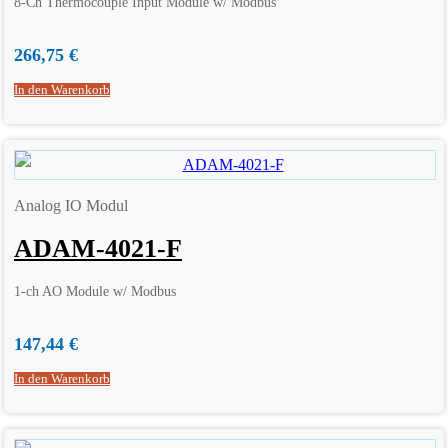
8-Ch Thermocouple Input Module w/ Modbus
266,75
€
In den Warenkorb
Analog IO Modul
ADAM-4021-F
1-ch AO Module w/ Modbus
147,44
€
In den Warenkorb