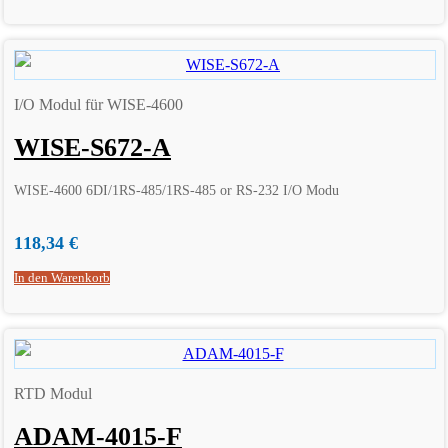
I/O Modul für WISE-4600
WISE-S672-A
WISE-4600 6DI/1RS-485/1RS-485 or RS-232 I/O Modu
118,34
€
In den Warenkorb
RTD Modul
ADAM-4015-F