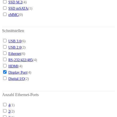
SSD M.2
(
4
)
SSD mSATA
(
1
)
eMMC
(
0
)
Schnittstellen
USB 3.0
(
6
)
USB 2.0
(
2
)
Ethernet
(
6
)
RS-232/422/485
(
4
)
HDMI
(
4
)
Display Port
(
4
)
Digital I/O
(
2
)
Anzahl Ethernet-Ports
4
(
1
)
2
(
2
)