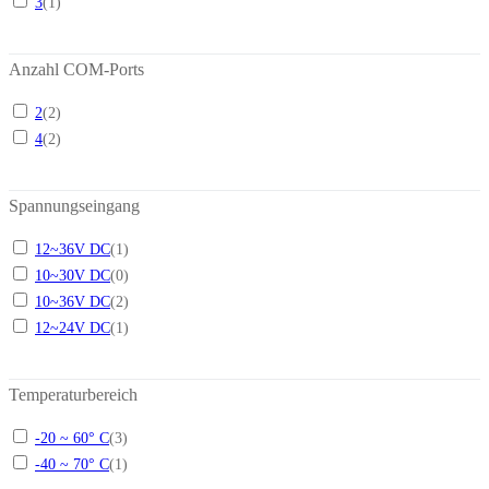
3
(
1
)
Anzahl COM-Ports
2
(
2
)
4
(
2
)
Spannungseingang
12~36V DC
(
1
)
10~30V DC
(
0
)
10~36V DC
(
2
)
12~24V DC
(
1
)
Temperaturbereich
-20 ~ 60° C
(
3
)
-40 ~ 70° C
(
1
)