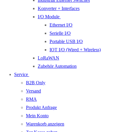
Industrial Ethernet Switches
Konverter + Interfaces
I/O Module
Ethernet I/O
Serielle I/O
Portable USB I/O
IOT I/O (Wired + Wireless)
LoRaWAN
Zubehör Automation
Service
B2B Only
Versand
RMA
Produkt Anfrage
Mein Konto
Warenkorb anzeigen