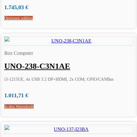
1.745,03
€
Optionen wählen
Box Computer
UNO-238-C3N1AE
i3-1215UE, 4x USB 3.2 DP+HDMI, 2x COM, GPIO/CANBus
1.011,71
€
In den Warenkorb