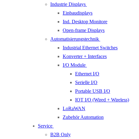
Industrie Displays
Einbaudisplays
Ind. Desktop Monitore
Open-frame Displays
Automatisierungstechnik
Industrial Ethernet Switches
Konverter + Interfaces
I/O Module
Ethernet I/O
Serielle I/O
Portable USB I/O
IOT I/O (Wired + Wireless)
LoRaWAN
Zubehör Automation
Service
B2B Only