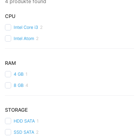
4
produkte found
CPU
Intel Core i3
2
Intel Atom
2
RAM
4 GB
1
8 GB
4
STORAGE
HDD SATA
1
SSD SATA
2