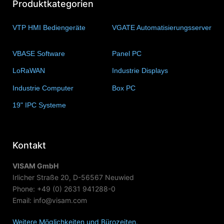
Produktkategorien
VTP HMI Bediengeräte
(11)
VGATE Automatisierungsserver
(4)
VBASE Software
(10)
Panel PC
(11)
LoRaWAN
(15)
Industrie Displays
(57)
Industrie Computer
(34)
Box PC
(6)
19" IPC Systeme
(6)
Kontakt
VISAM GmbH
Irlicher Straße 20, D-56567 Neuwied
Phone: +49 (0) 2631 941288-0
Email: info@visam.com
Weitere Möglichkeiten und Bürozeiten.