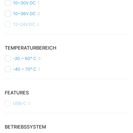
10~30V DC
1
10~36V DC
2
12~24V DC
0
TEMPERATURBEREICH
-20 ~ 60° C
3
-40 ~ 70° C
1
FEATURES
USB-C
0
BETRIEBSSYSTEM