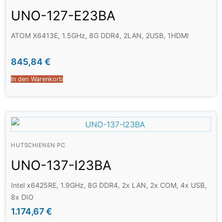
UNO-127-E23BA
ATOM X6413E, 1.5GHz, 8G DDR4, 2LAN, 2USB, 1HDMI
845,84
€
In den Warenkorb
HUTSCHIENEN PC
UNO-137-I23BA
Intel x6425RE, 1.9GHz, 8G DDR4, 2x LAN, 2x COM, 4x USB,
8x DIO
1.174,67
€