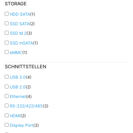
STORAGE
HDD SATA
(
1
)
SSD SATA
(
2
)
SSD M.2
(
3
)
SSD mSATA
(
1
)
eMMC
(
1
)
SCHNITTSTELLEN
USB 3.0
(
4
)
USB 2.0
(
2
)
Ethernet
(
4
)
RS-232/422/485
(
3
)
HDMI
(
2
)
Display Port
(
3
)