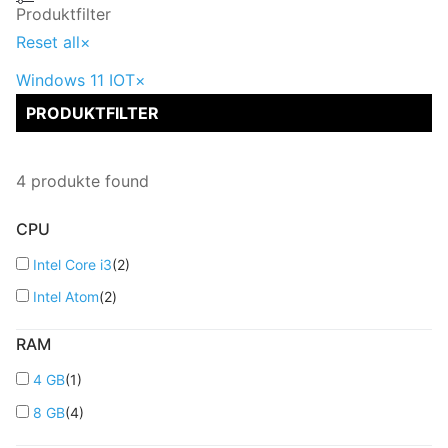
Produktfilter
Reset all
×
Windows 11 IOT
×
PRODUKTFILTER
4
produkte found
CPU
Intel Core i3
(
2
)
Intel Atom
(
2
)
RAM
4 GB
(
1
)
8 GB
(
4
)