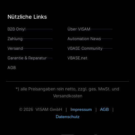
Nützliche Links
B2B Only!
Über VISAM
Zahlung
Automation News
Versand
VBASE Community
Garantie & Reparatur
VBASE.net
AGB
*) alle Preisangaben rein netto, zzgl. ges. MwSt. und
Versandkosten
© 2026 VISAM GmbH |
Impressum
|
AGB
|
Datenschutz