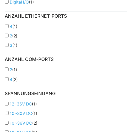
Digital I/O
(
1
)
ANZAHL ETHERNET-PORTS
4
(
1
)
2
(
2
)
3
(
1
)
ANZAHL COM-PORTS
2
(
1
)
4
(
2
)
SPANNUNGSEINGANG
12~36V DC
(
1
)
10~30V DC
(
1
)
10~36V DC
(
2
)