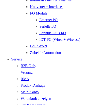
Industrial Ethernet Switches
Konverter + Interfaces
I/O Module
Ethernet I/O
Serielle I/O
Portable USB I/O
IOT I/O (Wired + Wireless)
LoRaWAN
Zubehör Automation
Service
B2B Only
Versand
RMA
Produkt Anfrage
Mein Konto
Warenkorb anzeigen