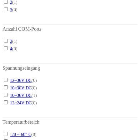
2
(
1
)
3
(
0
)
Anzahl COM-Ports
2
(
1
)
4
(
0
)
Spannungseingang
12~36V DC
(
0
)
10~30V DC
(
0
)
10~36V DC
(
1
)
12~24V DC
(
0
)
Temperaturbereich
-20 ~ 60° C
(
0
)