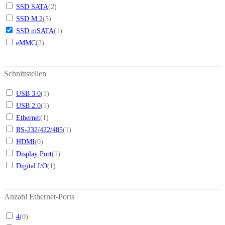
SSD SATA
(
2
)
SSD M.2
(
5
)
SSD mSATA
(
1
)
eMMC
(
2
)
Schnittstellen
USB 3.0
(
1
)
USB 2.0
(
1
)
Ethernet
(
1
)
RS-232/422/485
(
1
)
HDMI
(
0
)
Display Port
(
1
)
Digital I/O
(
1
)
Anzahl Ethernet-Ports
4
(
0
)