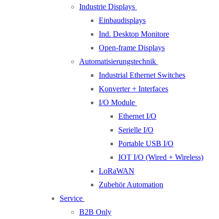
Industrie Displays
Einbaudisplays
Ind. Desktop Monitore
Open-frame Displays
Automatisierungstechnik
Industrial Ethernet Switches
Konverter + Interfaces
I/O Module
Ethernet I/O
Serielle I/O
Portable USB I/O
IOT I/O (Wired + Wireless)
LoRaWAN
Zubehör Automation
Service
B2B Only