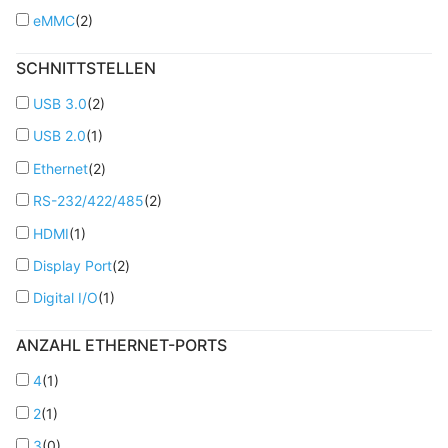
eMMC
(
2
)
SCHNITTSTELLEN
USB 3.0
(
2
)
USB 2.0
(
1
)
Ethernet
(
2
)
RS-232/422/485
(
2
)
HDMI
(
1
)
Display Port
(
2
)
Digital I/O
(
1
)
ANZAHL ETHERNET-PORTS
4
(
1
)
2
(
1
)
3
(
0
)