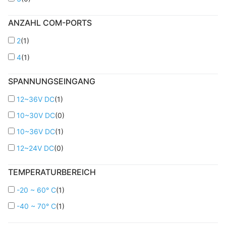
ANZAHL COM-PORTS
2
(
1
)
4
(
1
)
SPANNUNGSEINGANG
12~36V DC
(
1
)
10~30V DC
(
0
)
10~36V DC
(
1
)
12~24V DC
(
0
)
TEMPERATURBEREICH
-20 ~ 60° C
(
1
)
-40 ~ 70° C
(
1
)