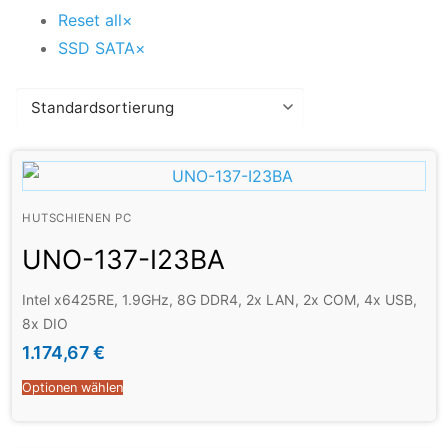
Reset all
×
SSD SATA
×
HUTSCHIENEN PC
UNO-137-I23BA
Intel x6425RE, 1.9GHz, 8G DDR4, 2x LAN, 2x COM, 4x USB,
8x DIO
1.174,67
€
Optionen wählen