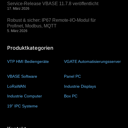
Service-Release VBASE 11.7.8 veröffentlicht
17. März 2026
Robust & sicher: IP67 Remote-I/O-Modul für
Profinet, Modbus, MQTT
5. März 2026
Produktkategorien
VTP HMI Bediengeräte
(11)
VGATE Automatisierungsserver
(4)
VBASE Software
(10)
Panel PC
(11)
LoRaWAN
(15)
Industrie Displays
(57)
Industrie Computer
(34)
Box PC
(6)
19" IPC Systeme
(6)