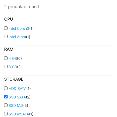
2
produkte found
CPU
Intel Core i3
(
1
)
Intel Atom
(
1
)
RAM
4 GB
(
0
)
8 GB
(
2
)
STORAGE
HDD SATA
(
1
)
SSD SATA
(
2
)
SSD M.2
(
5
)
SSD mSATA
(
1
)