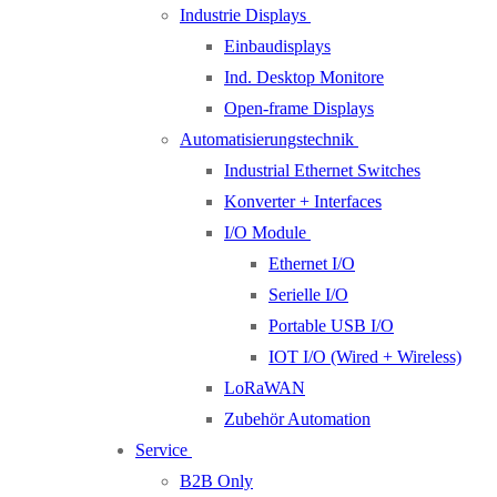
Industrie Displays
Einbaudisplays
Ind. Desktop Monitore
Open-frame Displays
Automatisierungstechnik
Industrial Ethernet Switches
Konverter + Interfaces
I/O Module
Ethernet I/O
Serielle I/O
Portable USB I/O
IOT I/O (Wired + Wireless)
LoRaWAN
Zubehör Automation
Service
B2B Only