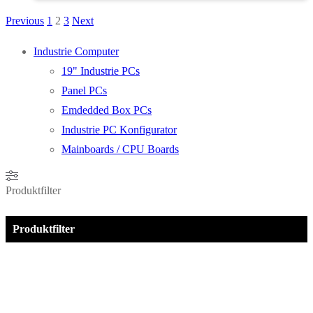
Previous
1
2
3
Next
Seitennummerierung
der
Industrie Computer
19" Industrie PCs
Beiträge
Panel PCs
Emdedded Box PCs
Industrie PC Konfigurator
Mainboards / CPU Boards
Produktfilter
Produktfilter