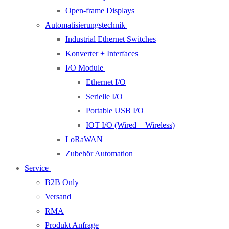
Open-frame Displays
Automatisierungstechnik
Industrial Ethernet Switches
Konverter + Interfaces
I/O Module
Ethernet I/O
Serielle I/O
Portable USB I/O
IOT I/O (Wired + Wireless)
LoRaWAN
Zubehör Automation
Service
B2B Only
Versand
RMA
Produkt Anfrage