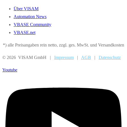
Über VISAM
Automation News
VBASE Community
VBASE.net
*) alle Preisangaben rein netto, zzgl. ges. MwSt. und Versandkosten
© 2026 VISAM GmbH |
Impressum
|
AGB
|
Datenschutz
Youtube