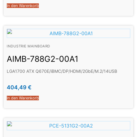
In den Warenkorb
INDUSTRIE MAINBOARD
AIMB-788G2-00A1
LGA1700 ATX Q670E/iBMC/DP/HDMI/2GbE/M.2/14USB
404,49
€
In den Warenkorb