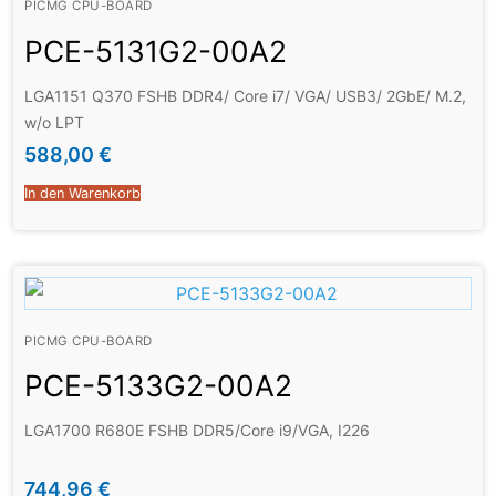
PICMG CPU-BOARD
PCE-5131G2-00A2
LGA1151 Q370 FSHB DDR4/ Core i7/ VGA/ USB3/ 2GbE/ M.2,
w/o LPT
588,00
€
In den Warenkorb
PICMG CPU-BOARD
PCE-5133G2-00A2
LGA1700 R680E FSHB DDR5/Core i9/VGA, I226
744,96
€