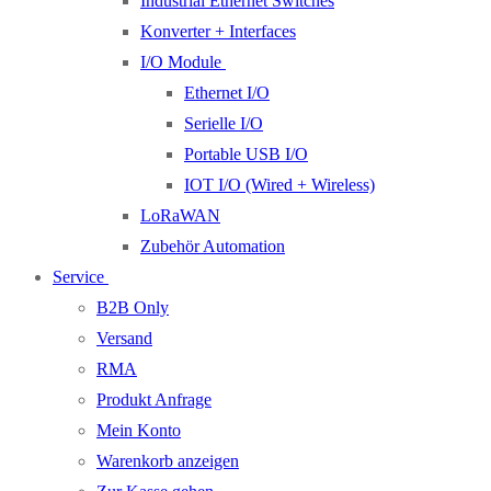
Industrial Ethernet Switches
Konverter + Interfaces
I/O Module
Ethernet I/O
Serielle I/O
Portable USB I/O
IOT I/O (Wired + Wireless)
LoRaWAN
Zubehör Automation
Service
B2B Only
Versand
RMA
Produkt Anfrage
Mein Konto
Warenkorb anzeigen