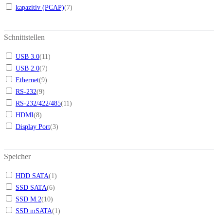
kapazitiv (PCAP)
(
7
)
Schnittstellen
USB 3.0
(
11
)
USB 2.0
(
7
)
Ethernet
(
9
)
RS-232
(
9
)
RS-232/422/485
(
11
)
HDMI
(
8
)
Display Port
(
3
)
Speicher
HDD SATA
(
1
)
SSD SATA
(
6
)
SSD M.2
(
10
)
SSD mSATA
(
1
)