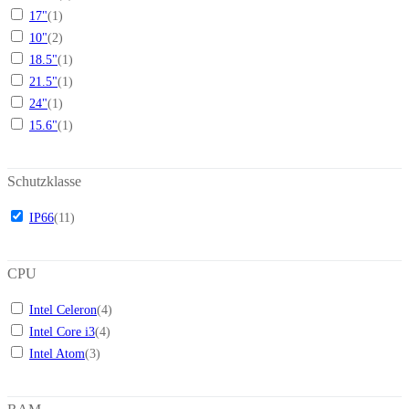
17"
(
1
)
10"
(
2
)
18.5"
(
1
)
21.5"
(
1
)
24"
(
1
)
15.6"
(
1
)
Schutzklasse
IP66
(
11
)
CPU
Intel Celeron
(
4
)
Intel Core i3
(
4
)
Intel Atom
(
3
)