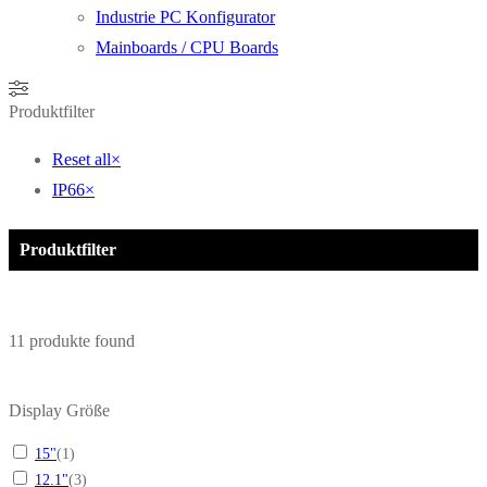
Industrie PC Konfigurator
Mainboards / CPU Boards
Produktfilter
Reset all
×
IP66
×
Produktfilter
11
produkte found
Display Größe
15"
(
1
)
12.1"
(
3
)