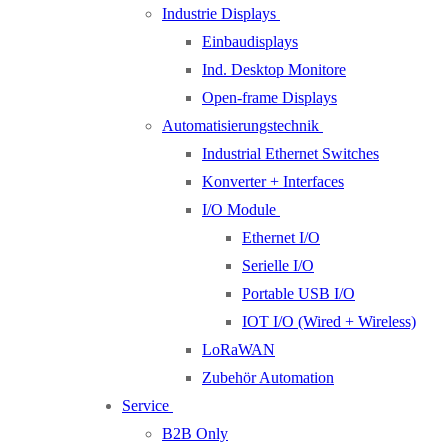
Industrie Displays
Einbaudisplays
Ind. Desktop Monitore
Open-frame Displays
Automatisierungstechnik
Industrial Ethernet Switches
Konverter + Interfaces
I/O Module
Ethernet I/O
Serielle I/O
Portable USB I/O
IOT I/O (Wired + Wireless)
LoRaWAN
Zubehör Automation
Service
B2B Only