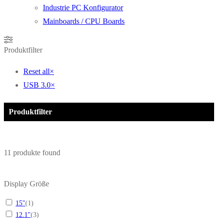
Industrie PC Konfigurator
Mainboards / CPU Boards
Produktfilter
Reset all
×
USB 3.0
×
Produktfilter
11
produkte found
Display Größe
15"
(
1
)
12.1"
(
3
)