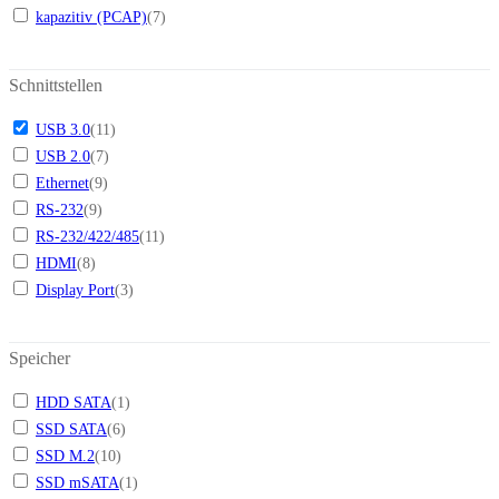
kapazitiv (PCAP)
(
7
)
Schnittstellen
USB 3.0
(
11
)
USB 2.0
(
7
)
Ethernet
(
9
)
RS-232
(
9
)
RS-232/422/485
(
11
)
HDMI
(
8
)
Display Port
(
3
)
Speicher
HDD SATA
(
1
)
SSD SATA
(
6
)
SSD M.2
(
10
)
SSD mSATA
(
1
)