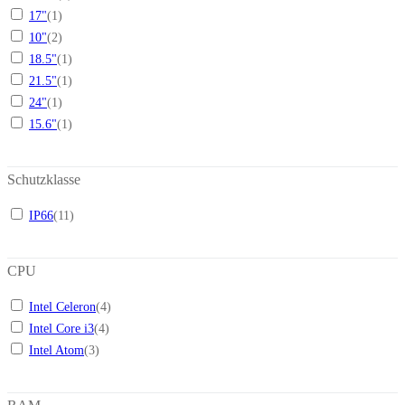
17"
(
1
)
10"
(
2
)
18.5"
(
1
)
21.5"
(
1
)
24"
(
1
)
15.6"
(
1
)
Schutzklasse
IP66
(
11
)
CPU
Intel Celeron
(
4
)
Intel Core i3
(
4
)
Intel Atom
(
3
)