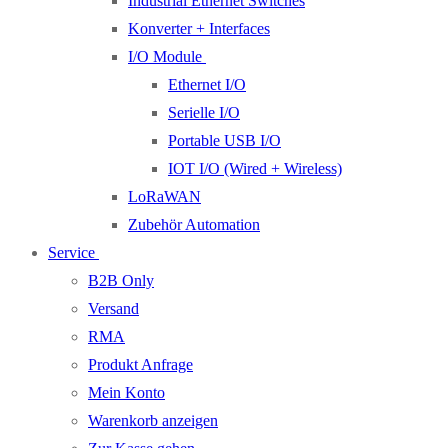
Industrial Ethernet Switches
Konverter + Interfaces
I/O Module
Ethernet I/O
Serielle I/O
Portable USB I/O
IOT I/O (Wired + Wireless)
LoRaWAN
Zubehör Automation
Service
B2B Only
Versand
RMA
Produkt Anfrage
Mein Konto
Warenkorb anzeigen