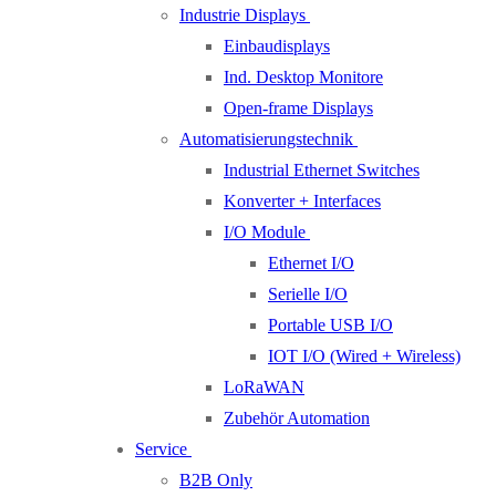
Industrie Displays
Einbaudisplays
Ind. Desktop Monitore
Open-frame Displays
Automatisierungstechnik
Industrial Ethernet Switches
Konverter + Interfaces
I/O Module
Ethernet I/O
Serielle I/O
Portable USB I/O
IOT I/O (Wired + Wireless)
LoRaWAN
Zubehör Automation
Service
B2B Only