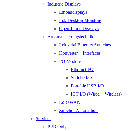
Industrie Displays
Einbaudisplays
Ind. Desktop Monitore
Open-frame Displays
Automatisierungstechnik
Industrial Ethernet Switches
Konverter + Interfaces
I/O Module
Ethernet I/O
Serielle I/O
Portable USB I/O
IOT I/O (Wired + Wireless)
LoRaWAN
Zubehör Automation
Service
B2B Only