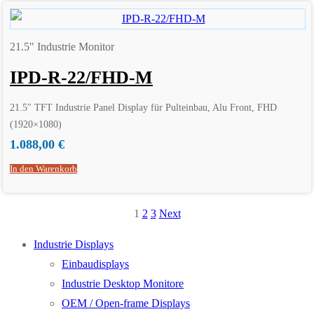
21.5" Industrie Monitor
IPD-R-22/FHD-M
21.5″ TFT Industrie Panel Display für Pulteinbau, Alu Front, FHD
(1920×1080)
1.088,00
€
In den Warenkorb
1
2
3
Next
Seitennummerierung
der
Industrie Displays
Einbaudisplays
Beiträge
Industrie Desktop Monitore
OEM / Open-frame Displays