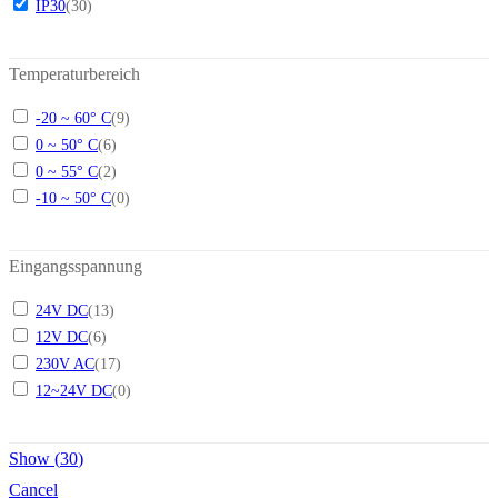
IP30
(
30
)
Temperaturbereich
-20 ~ 60° C
(
9
)
0 ~ 50° C
(
6
)
0 ~ 55° C
(
2
)
-10 ~ 50° C
(
0
)
Eingangsspannung
24V DC
(
13
)
12V DC
(
6
)
230V AC
(
17
)
12~24V DC
(
0
)
Show
(
30
)
Cancel