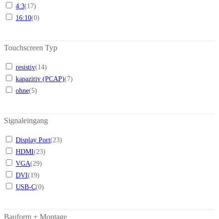
4:3
(
17
)
16:10
(
0
)
Touchscreen Typ
resistiv
(
14
)
kapazitiv (PCAP)
(
7
)
ohne
(
5
)
Signaleingang
Display Port
(
23
)
HDMI
(
23
)
VGA
(
29
)
DVI
(
19
)
USB-C
(
0
)
Bauform + Montage