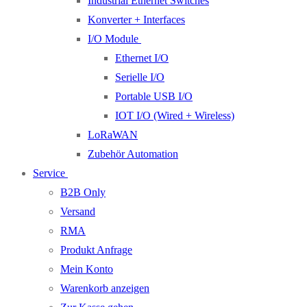
Industrial Ethernet Switches
Konverter + Interfaces
I/O Module
Ethernet I/O
Serielle I/O
Portable USB I/O
IOT I/O (Wired + Wireless)
LoRaWAN
Zubehör Automation
Service
B2B Only
Versand
RMA
Produkt Anfrage
Mein Konto
Warenkorb anzeigen