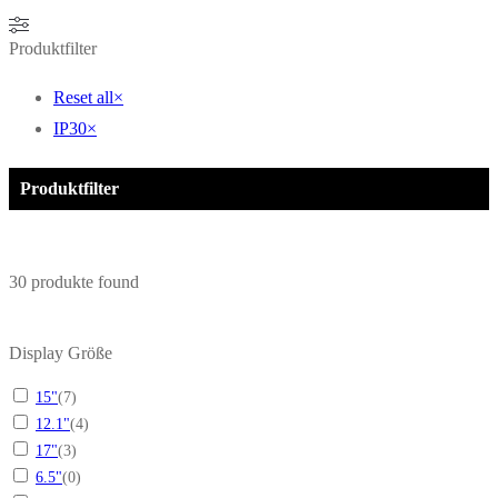
Produktfilter
Reset all
×
IP30
×
Produktfilter
30
produkte found
Display Größe
15"
(
7
)
12.1"
(
4
)
17"
(
3
)
6.5"
(
0
)