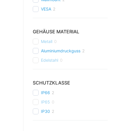
VESA
2
GEHÄUSE MATERIAL
Metall
0
Aluminiumdruckguss
2
Edelstahl
0
SCHUTZKLASSE
IP66
2
IP65
0
IP30
2