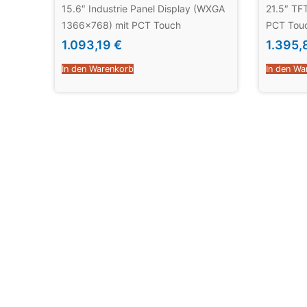
15.6″ Industrie Panel Display (WXGA
21.5″ TFT
1366×768) mit PCT Touch
PCT Touc
1.093,19
€
1.395
In den Warenkorb
In den Wa