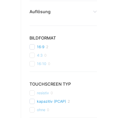
Auflösung
BILDFORMAT
16:9
2
4:3
0
16:10
0
TOUCHSCREEN TYP
resistiv
0
kapazitiv (PCAP)
2
ohne
0