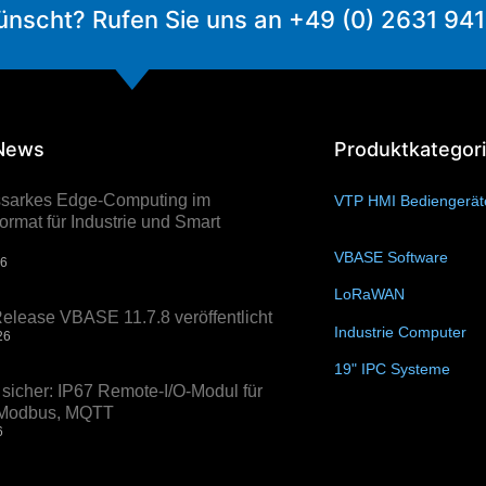
ünscht? Rufen Sie uns an +49 (0) 2631 94
 News
Produktkategor
ssarkes Edge-Computing im
VTP HMI Bediengerä
rmat für Industrie und Smart
VBASE Software
(10)
26
LoRaWAN
(15)
elease VBASE 11.7.8 veröffentlicht
Industrie Computer
(3
26
19" IPC Systeme
(6)
sicher: IP67 Remote-I/O-Modul für
, Modbus, MQTT
6