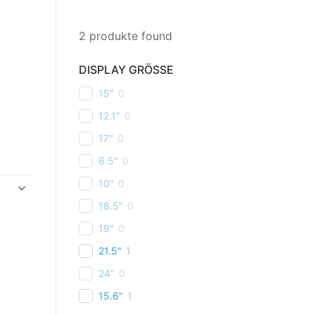
2
produkte found
DISPLAY GRÖSSE
15"
0
12.1"
0
17"
0
6.5"
0
10"
0
18.5"
0
19"
0
21.5"
1
24"
0
15.6"
1