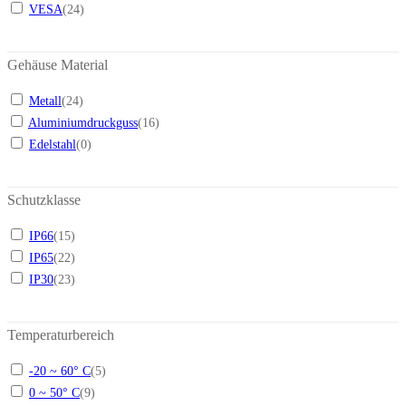
VESA
(
24
)
Gehäuse Material
Metall
(
24
)
Aluminiumdruckguss
(
16
)
Edelstahl
(
0
)
Schutzklasse
IP66
(
15
)
IP65
(
22
)
IP30
(
23
)
Temperaturbereich
-20 ~ 60° C
(
5
)
0 ~ 50° C
(
9
)