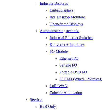
Industrie Displays
Einbaudisplays
Ind. Desktop Monitore
Open-frame Displays
Automatisierungstechnik
Industrial Ethernet Switches
Konverter + Interfaces
I/O Module
Ethernet I/O
Serielle I/O
Portable USB I/O
IOT I/O (Wired + Wireless)
LoRaWAN
Zubehör Automation
Service
B2B Only