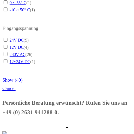
0 ~ 55° C
(
1
)
-10 ~ 50° C
(
1
)
Eingangsspannung
24V DC
(
9
)
12V DC
(
4
)
230V AC
(
26
)
12~24V DC
(
1
)
Show
(
40
)
Cancel
Persönliche Beratung erwünscht? Rufen Sie uns an
+49 (0) 2631 941288-0.