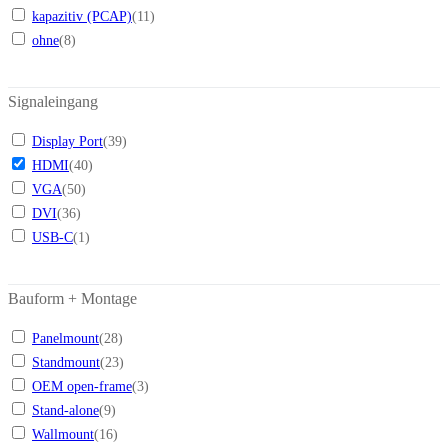
kapazitiv (PCAP)
(
11
)
ohne
(
8
)
Signaleingang
Display Port
(
39
)
HDMI
(
40
)
VGA
(
50
)
DVI
(
36
)
USB-C
(
1
)
Bauform + Montage
Panelmount
(
28
)
Standmount
(
23
)
OEM open-frame
(
3
)
Stand-alone
(
9
)
Wallmount
(
16
)