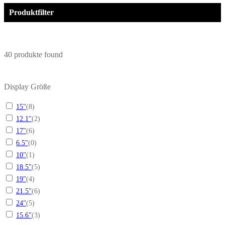
Produktfilter
40
produkte found
Display Größe
15"
(
8
)
12.1"
(
2
)
17"
(
6
)
6.5"
(
0
)
10"
(
1
)
18.5"
(
5
)
19"
(
4
)
21.5"
(
6
)
24"
(
5
)
15.6"
(
3
)