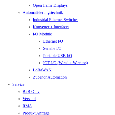
Open-frame Displays
Automatisierungstechnik
Industrial Ethernet Switches
Konverter + Interfaces
I/O Module
Ethernet I/O
Serielle I/O
Portable USB I/O
IOT I/O (Wired + Wireless)
LoRaWAN
Zubehör Automation
Service
B2B Only
Versand
RMA
Produkt Anfrage