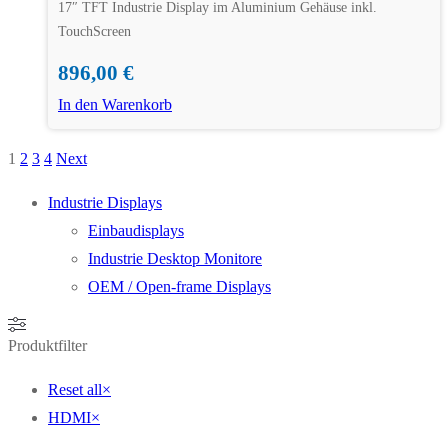
17″ TFT Industrie Display im Aluminium Gehäuse inkl.
TouchScreen
896,00
€
In den Warenkorb
1
2
3
4
Next
Seitennummerierung
der
Industrie Displays
Einbaudisplays
Beiträge
Industrie Desktop Monitore
OEM / Open-frame Displays
Produktfilter
Reset all
×
HDMI
×