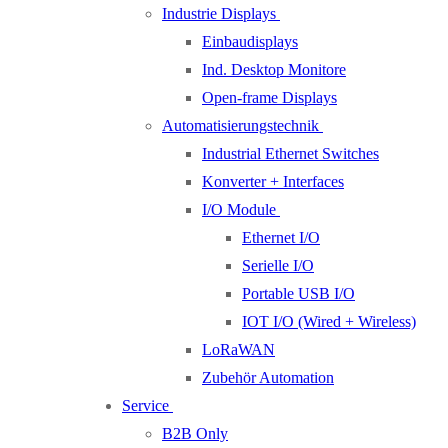
Industrie Displays
Einbaudisplays
Ind. Desktop Monitore
Open-frame Displays
Automatisierungstechnik
Industrial Ethernet Switches
Konverter + Interfaces
I/O Module
Ethernet I/O
Serielle I/O
Portable USB I/O
IOT I/O (Wired + Wireless)
LoRaWAN
Zubehör Automation
Service
B2B Only