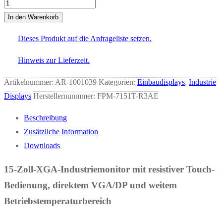
FPM-
7151T-
In den Warenkorb
R3AE
Dieses Produkt auf die Anfrageliste setzen.
Menge
Hinweis zur Lieferzeit.
Artikelnummer:
AR-1001039
Kategorien:
Einbaudisplays
,
Industrie
Displays
Herstellernunmmer: FPM-7151T-R3AE
Beschreibung
Zusätzliche Information
Downloads
15-Zoll-XGA-Industriemonitor mit resistiver Touch-
Bedienung, direktem VGA/DP und weitem
Betriebstemperaturbereich