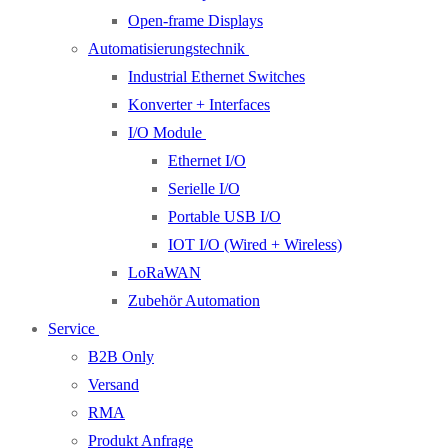
Open-frame Displays
Automatisierungstechnik
Industrial Ethernet Switches
Konverter + Interfaces
I/O Module
Ethernet I/O
Serielle I/O
Portable USB I/O
IOT I/O (Wired + Wireless)
LoRaWAN
Zubehör Automation
Service
B2B Only
Versand
RMA
Produkt Anfrage