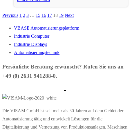
Previous
1
2
3
…
15
16
17
18
19
Next
Seitennummerierung
der
VBASE Automatisierungsplattform
Industrie Computer
Beiträge
Industrie Displays
Automatisierungstechnik
Persönliche Beratung erwünscht? Rufen Sie uns an
+49 (0) 2631 941288-0.
Die VISAM GmbH ist seit mehr als 30 Jahren auf dem Gebiet der
Automatisierung tätig und entwickelt Lösungen für die
Digitalisierung und Vernetzung von Produktionsanlagen, Maschinen