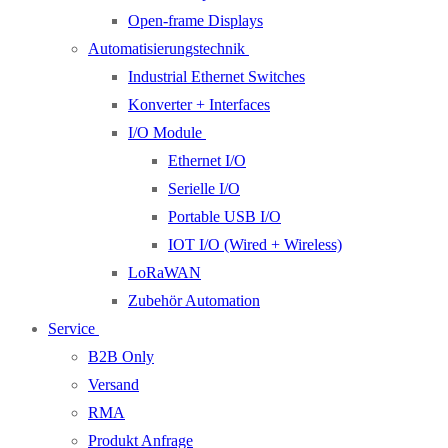
Open-frame Displays
Automatisierungstechnik
Industrial Ethernet Switches
Konverter + Interfaces
I/O Module
Ethernet I/O
Serielle I/O
Portable USB I/O
IOT I/O (Wired + Wireless)
LoRaWAN
Zubehör Automation
Service
B2B Only
Versand
RMA
Produkt Anfrage