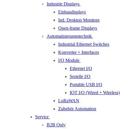
Industrie Displays
Einbaudisplays
Ind. Desktop Monitore
Open-frame Displays
Automatisierungstechnik
Industrial Ethernet Switches
Konverter + Interfaces
I/O Module
Ethernet I/O
Serielle I/O
Portable USB I/O
IOT I/O (Wired + Wireless)
LoRaWAN
Zubehör Automation
Service
B2B Only