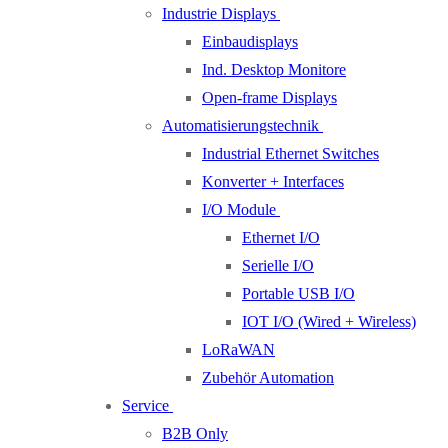
Industrie Displays
Einbaudisplays
Ind. Desktop Monitore
Open-frame Displays
Automatisierungstechnik
Industrial Ethernet Switches
Konverter + Interfaces
I/O Module
Ethernet I/O
Serielle I/O
Portable USB I/O
IOT I/O (Wired + Wireless)
LoRaWAN
Zubehör Automation
Service
B2B Only