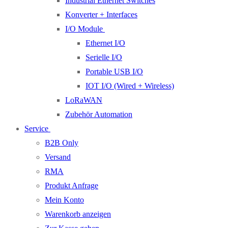
Industrial Ethernet Switches
Konverter + Interfaces
I/O Module
Ethernet I/O
Serielle I/O
Portable USB I/O
IOT I/O (Wired + Wireless)
LoRaWAN
Zubehör Automation
Service
B2B Only
Versand
RMA
Produkt Anfrage
Mein Konto
Warenkorb anzeigen