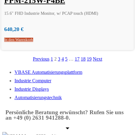
FPM-215W-P4BE
15.6″ FHD Industrie Monitor, w/ PCAP touch (HDMI)
640,20
€
In den Warenkorb
Previous
1
2
3
4
5
…
17
18
19
Next
VBASE Automatisierungsplattform
Industrie Computer
Industrie Displays
Automatisierungstechnik
Persönliche Beratung erwünscht? Rufen Sie uns
an +49 (0) 2631 941288-0.