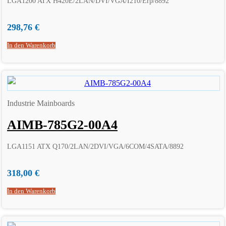
LGA1200 ATX H420E/2LAN/DVI/VGA/I210/Erp/8892
298,76
€
In den Warenkorb
Industrie Mainboards
AIMB-785G2-00A4
LGA1151 ATX Q170/2LAN/2DVI/VGA/6COM/4SATA/8892
318,00
€
In den Warenkorb