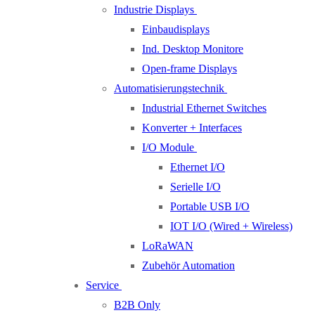
Industrie Displays
Einbaudisplays
Ind. Desktop Monitore
Open-frame Displays
Automatisierungstechnik
Industrial Ethernet Switches
Konverter + Interfaces
I/O Module
Ethernet I/O
Serielle I/O
Portable USB I/O
IOT I/O (Wired + Wireless)
LoRaWAN
Zubehör Automation
Service
B2B Only