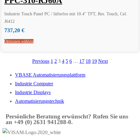
PPC-310-RJ60A
Industrie Touch Panel PC / lüfterlos mit 10.4″ TFT, Res. Touch, Cel.
J6412
737,20
€
Optionen wählen
Previous
1
2
3
4
5
6
…
17
18
19
Next
VBASE Automatisierungsplattform
Industrie Computer
Industrie Displays
Automatisierungstechnik
Persönliche Beratung erwünscht? Rufen Sie uns
an +49 (0) 2631 941288-0.