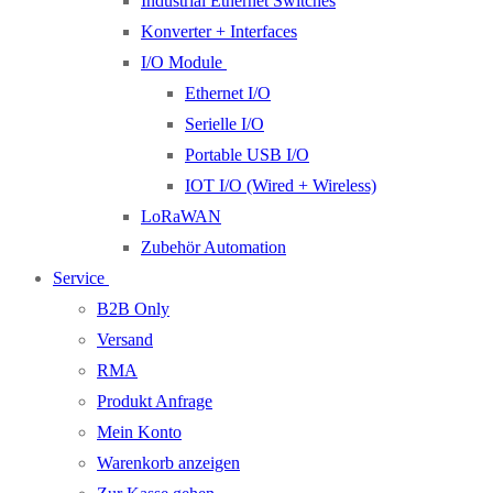
Industrial Ethernet Switches
Konverter + Interfaces
I/O Module
Ethernet I/O
Serielle I/O
Portable USB I/O
IOT I/O (Wired + Wireless)
LoRaWAN
Zubehör Automation
Service
B2B Only
Versand
RMA
Produkt Anfrage
Mein Konto
Warenkorb anzeigen