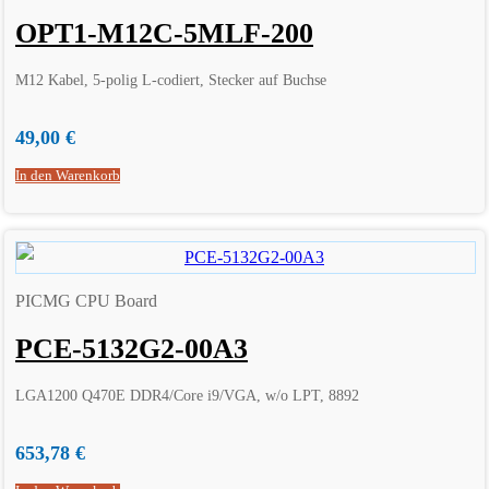
OPT1-M12C-5MLF-200
M12 Kabel, 5-polig L-codiert, Stecker auf Buchse
49,00
€
In den Warenkorb
PICMG CPU Board
PCE-5132G2-00A3
LGA1200 Q470E DDR4/Core i9/VGA, w/o LPT, 8892
653,78
€