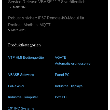
Service-Release VBASE 11.7.8 veröffentlicht
17. März 2026
Robust & sicher: IP67 Remote-I/O-Modul für
Profinet, Modbus, MQTT
5. März 2026
Produktkategorien
VTP HMI Bediengeräte
(11)
VGATE
Automatisierungsserver
(4)
VBASE Software
(10)
Panel PC
(11)
LoRaWAN
(15)
Industrie Displays
(57)
Industrie Computer
(34)
Box PC
(6)
19" IPC Systeme
(6)