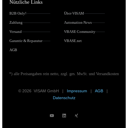
Nützliche Links
B2B Only!
Über VISAM
Zahlung
Automation News
Versand
VBASE Community
Garantie & Reparatur
VBASE.net
AGB
*) alle Preisangaben rein netto, zzgl. ges. MwSt. und Versandkosten
© 2026 VISAM GmbH |
Impressum
|
AGB
|
Datenschutz