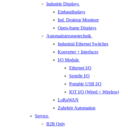
Industrie Displays
Einbaudisplays
Ind. Desktop Monitore
Open-frame Displays
Automatisierungstechnik
Industrial Ethernet Switches
Konverter + Interfaces
I/O Module
Ethernet I/O
Serielle I/O
Portable USB I/O
IOT I/O (Wired + Wireless)
LoRaWAN
Zubehör Automation
Service
B2B Only