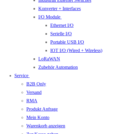
Industrial Ethernet Switches
Konverter + Interfaces
I/O Module
Ethernet I/O
Serielle I/O
Portable USB I/O
IOT I/O (Wired + Wireless)
LoRaWAN
Zubehör Automation
Service
B2B Only
Versand
RMA
Produkt Anfrage
Mein Konto
Warenkorb anzeigen