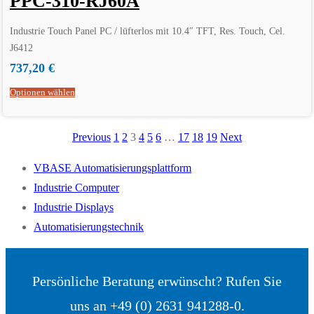
PPC-310-RJ60A
Industrie Touch Panel PC / lüfterlos mit 10.4″ TFT, Res. Touch, Cel.
J6412
737,20
€
Optionen wählen
Previous
1
2
3
4
5
6
…
17
18
19
Next
VBASE Automatisierungsplattform
Industrie Computer
Industrie Displays
Automatisierungstechnik
Persönliche Beratung erwünscht? Rufen Sie
uns an +49 (0) 2631 941288-0.