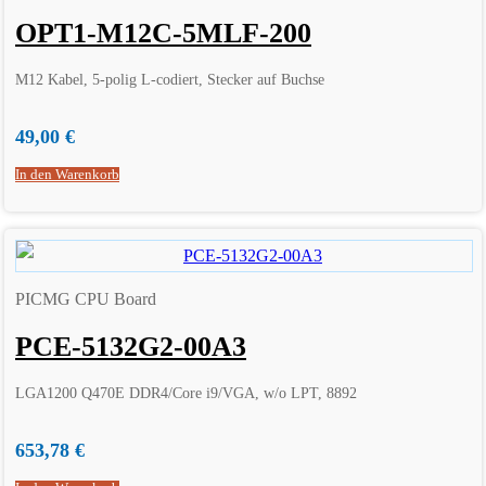
OPT1-M12C-5MLF-200
M12 Kabel, 5-polig L-codiert, Stecker auf Buchse
49,00
€
In den Warenkorb
PICMG CPU Board
PCE-5132G2-00A3
LGA1200 Q470E DDR4/Core i9/VGA, w/o LPT, 8892
653,78
€