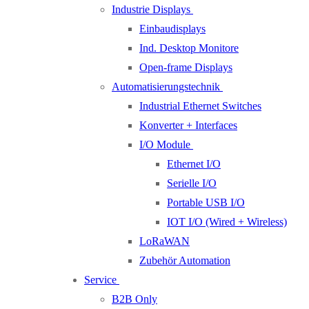
Industrie Displays
Einbaudisplays
Ind. Desktop Monitore
Open-frame Displays
Automatisierungstechnik
Industrial Ethernet Switches
Konverter + Interfaces
I/O Module
Ethernet I/O
Serielle I/O
Portable USB I/O
IOT I/O (Wired + Wireless)
LoRaWAN
Zubehör Automation
Service
B2B Only