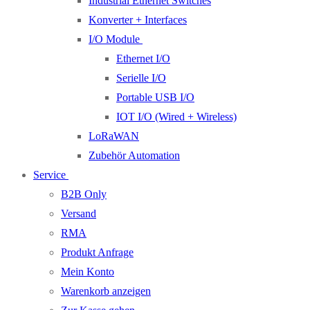
Industrial Ethernet Switches
Konverter + Interfaces
I/O Module
Ethernet I/O
Serielle I/O
Portable USB I/O
IOT I/O (Wired + Wireless)
LoRaWAN
Zubehör Automation
Service
B2B Only
Versand
RMA
Produkt Anfrage
Mein Konto
Warenkorb anzeigen